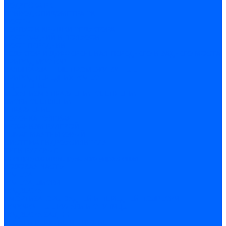
ПОДВЕСКА РК
ПРИВОД СПИДОМЕТРА РК
МОСТЫ
КОРПУС И КРЫШКИ РЕДУКТОРА
МОСТ ЗАДНИЙ И ПОЛУОСИ
МОСТ ПЕРЕДНИЙ
РЕДУКТОР И ДИФФЕРЕНЦИАЛ ПЕРЕДНЕГО И ЗАДНЕГО МОСТА
ПРИВОД МОСТОВ
ВАЛЫ КАРДАННЫЕ ПРОМЕЖУТОЧНЫЕ
ПРИВОД ПЕРЕДНИХ КОЛЕС
СЦЕПЛЕНИЕ
МЕХАНИЗМ УПРАВЛЕНИЯ СЦЕПЛЕНИЯ
ДИСКИ СЦЕПЛЕНИЯ
УПРАВЛЕНИЕ
КОЛОНКА РУЛЕВАЯ
МЕХАНИЗМ РУЛЕВОЙ
РЫЧАГ МАЯТНИКОВЫЙ
СИСТЕМА ГИДРОУСИЛИТЕЛЯ
ТЯГИ РУЛЕВЫЕ
Электроусилитель рулевого управления
ХОДОВАЯ ЧАСТЬ
КОЛЕСА
КОЛЕСА, ДИСКИ
ПОДВЕСКА
АМОРТИЗАТОРЫ ЗАДНЕЙ И ПЕРЕДНЕЙ ПОДВЕСКИ
ПОВОРОТНЫЕ КУЛАКИ И СТУПИЦЫ
ПОДВЕСКА ЗАДНЯЯ
РЫЧАГИ ВЕРХНИЕ И НИЖНИЕ