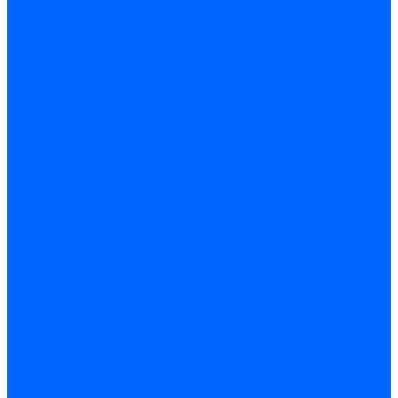
МЕХАНИЗМ ГАЗОРАСПРЕДЕЛИТЕЛЬНЫЙ
ПРИВОД РАСПРЕДВАЛА
ШАТУНЫ, ПОРШНИ
ПРИВОД ВСПОМОГАТЕЛЬНЫХ АГРЕГАТОВ Ф
СИСТЕМА ВЫПУСКА ОТРАБОТАВШИХ ГАЗОВ
ГЛУШИТЕЛИ
КОЛЛЕКТОР ВЫПУСКНОЙ
РЕСИВЕР
ТРУБА ВЫХЛОПНАЯ
СИСТЕМА ОХЛАЖДЕНИЯ
НАСОС ВОДЯНОЙ
РАДИАТОР И БАЧОК РАСШИРИТЕЛЬНЫЙ
СИСТЕМА ПИТАНИЯ
БАК ТОПЛИВНЫЙ
ПАТРУБОК ДРОССЕЛЬНЫЙ
ПЕДАЛЬ АКСЕЛЕРАТОРА
РАМПА ТОПЛИВНАЯ
СИСТЕМА ПОДАЧИ ВОЗДУХА
СИСТЕМА УЛАВЛИВАНИЯ ПАРОВ БЕНЗНА
ТРУБА ВПУСКНАЯ
ТРУБОПРОВОДЫ ТОПЛИВНЫЕ
ФИЛЬТР ВОЗДУШНЫЙ
КАРБЮРАТОР
СИСТЕМА СМАЗКИ
МАСЛООТДЕЛИТЕЛЬ И ФИЛЬТР МАСЛЕНЫЙ
НАСОС МАСЛЕНЫЙ
АГРЕГАТ
ЭКРАНЫ ДВИГАТЕЛЯ