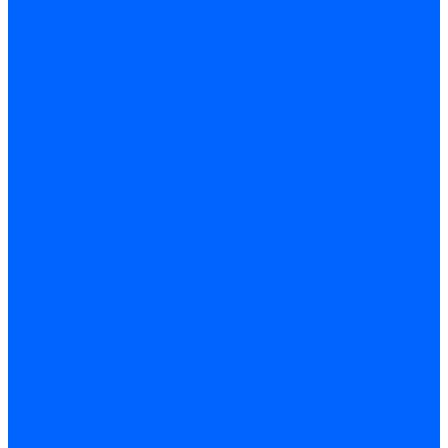
ГОЛОВКА БЛОКА
СИСТЕМА ВЫПУСКА ОТРАБОТАВШИХ ГАЗОВ
ГЛУШИТЕЛИ
КОЛЛЕКТОР ВЫПУСКНОЙ
РЕСИВЕР
СИСТЕМА ОХЛАЖДЕНИЯ
НАСОС ВОДЯНОЙ
РАДИАТОР И БАЧОК РАСШИРИТЕЛЬНЫЙ
СИСТЕМА ПИТАНИЯ
БАК ТОПЛИВНЫЙ
ПАТРУБОК ДРОССЕЛЬНЫЙ
ПЕДАЛЬ АКСЕЛЕРАТОРА
СИСТЕМА СМАЗКИ
МАСЛООТДЕЛИТЕЛЬ И ФИЛЬТР МАСЛЕНЫЙ
НАСОС МАСЛЕНЫЙ
АГРЕГАТ
ЭКРАНЫ ДВИГАТЕЛЯ
КУЗОВ
ВНУТРЕННЯЯ ЧАСТЬ КУЗОВА
МЕХАНИЗМ УСТАНОВКИ ЗАДНИХ СИДЕНИЙ
МЕХАНИЗМ УСТАНОВКИ ПЕРЕДНИХ СИДЕНИЙ
ОБИВКА САЛОНА
ДВЕРИ ОКНА
ДВЕРИ ЗАДНИЕ
ДВЕРИ ПЕРЕДНИЕ
ЗАМКИ И РУЧКИ ДВЕРЕЙ
ОСНОВНЫЕ ЭЛЕМЕНТЫ КУЗОВА
БАМПЕР ЗАДНИЙ