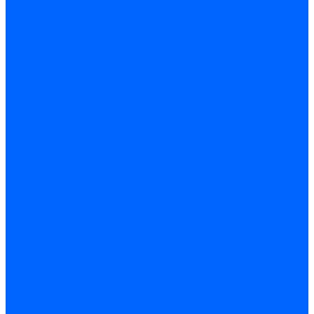
ЭЛЕМЕНТЫ ПЕРЕДНЕЙ ПОДВЕСКИ
ЭЛЕКТРООБОРУДОВАНИЕ
ЖГУТЫ ПРОВОДОВ
ЖГУТЫ МОТОРНОГО ОТСЕКА
ЖГУТЫ САЛОНА И ПАНЕЛИ ПРИБОРОВ
СИСТЕМА ОСВЕЩЕНИЯ
КОРРЕКТОР ФАР
ОСВЕЩЕНИЕ САЛОНА
ПРИБОРЫ СВЕТОВЫЕ ЗАДНИЕ
ПРИБОРЫ СВЕТОВЫЕ ПЕРЕДНИЕ
ЭЛЕКТРООБОРУДОВАНИЕ ДВИГАТЕЛЯ
ВКЛЮЧАТЕЛЬ ЗАЖИГАНИЯ
ГЕНЕРАТОР С АРМАТУРОЙ
КОНТРОЛЛЕР СИСТЕМЫ УПРАВЛЕНИЯ ДВИГАТЕЛЕМ
МОДУЛЬ И СВЕЧИ ЗАЖИГАНИЯ
СТАРТЕР С АРМАТУРОЙ
БАТАРЕЯ АККУМУЛЯТОРНАЯ
ЭЛЕМЕНТЫ ЭЛЕКТРООБОРУДОВАНИЯ
ПЕРЕКЛЮЧАТЕЛИ
ПРИБОРЫ И ПОДСВЕТКА
РЕЛЕ И ПРЕДОХРАНИТЕЛИ
СИГНАЛЫ
Арматура жгутов проводов
СОЕДИНИТЕЛЬНЫЕ ФИШКИ ПРОВОДОВ
КЛИМАТИЧЕСКАЯ УСТАНОВКА,ОМЫВАТЕЛИ И
СТЕКЛООЧИСТИТЕЛИ
ОМЫВАТЕЛИ ПЕРЕДНЕГО И ЗАДНЕГО СТЕКЛА
СТЕКЛООЧИСТИТЕЛИ ПЕРЕДНЕГО И ЗАДНЕГО СТЕКЛА