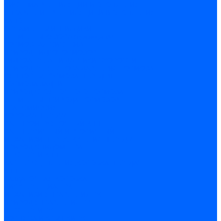
СИСТЕМА ВЕНТИЛЯЦИИ И ОТОПЛЕНИЯ
УПРАВЛЕНИЕ ВЕНТИЛЯЦИЕЙ И ОТОПЛЕНИЯ
КАПОТ
ОРНАМЕНТЫ И ШИЛДИКИ
ЭЛЕМЕНТЫ КУЗОВА (кузовщина)
ТОРМОЗНАЯ СИСТЕМА
ПРИВОД ГИДРОТОРМОЗОВ
ГИДРОАГРЕГАТ И ДАТЧИКИ СКОРОСТИ
ПРИВОД РЕГУЛЯТОРА ДАВЛЕНИЯ ТОРМОЗА
СУППОРТЫ,ТОРМОЗА ПЕРЕДНИЕ
ТОРМОЗА ЗАДНИЕ
ПРИВОД СТОЯНОЧНОГО ТОРМОЗА
ЭЛЕМЕНТЫ ПРИВОДА ТОРМОЗОВ
ТРАНСМИССИЯ
КОРОБКА ПЕРЕДАЧ
ВАЛ ПРОМЕЖУТОЧНЫЙ КПП
ВАЛ ПЕРВИЧНЫЙ И ВТОРИЧНЫЙ
МЕХАНИЗМ ПЕРЕКЛЮЧЕНИЯ ПЕРЕДАЧ
ПРИВОД СПИДОМЕТРА
ШЕСТЕРНИ КПП
КАРТЕР СЦЕПЛЕНИЯ,КОРОБКА ПЕРЕДАЧ
КПП
РАЗДАТОЧНАЯ КОРОБКА
ДИФФЕРЕНЦИАЛ РК
МЕХАНИЗМ УПРАВЛЕНИЯ РК
ПРИВОД УПРАВЛЕНИЯ РК
ШЕСТЕРНИ РК
КОРПУСА И КРЫШКИ РК