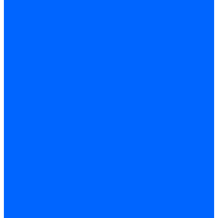
ОСВЕЩЕНИЕ САЛОНА
ПРИБОРЫ СВЕТОВЫЕ ЗАДНИЕ
ЭЛЕКТРООБОРУДОВАНИЕ ДВИГАТЕЛЯ
ВКЛЮЧАТЕЛЬ ЗАЖИГАНИЯ
ГЕНЕРАТОР С АРМАТУРОЙ
КОНТРОЛЛЕР СИСТЕМЫ УПРАВЛЕНИЯ ДВИГАТЕЛЕМ
ЭЛЕМЕНТЫ ЭЛЕКТРООБОРУДОВАНИЯ
ПЕРЕКЛЮЧАТЕЛИ
ПРИБОРЫ И ПОДСВЕТКА
РЕЛЕ И ПРЕДОХРАНИТЕЛИ
КЛИМАТИЧЕСКАЯ УСТАНОВКА,ОМЫВАТЕЛИ И
СТЕКЛООЧИСТИТЕЛИ
ОМЫВАТЕЛИ ПЕРЕДНЕГО И ЗАДНЕГО СТЕКЛА
СТЕКЛООЧИСТИТЕЛИ ПЕРЕДНЕГО И ЗАДНЕГО СТЕКЛА
ЭЛЕМЕНТЫ КЛИМАТИЧЕСКОЙ УСТАНОВКИ
Пикапы на базе НИВЫ
ПРИЛОЖЕНИЯ
ПРИЦЕПЫ ДЛЯ ЛЕГКОВЫХ АВТО
НОВИНКИ
...
ВОЙТИ
ДВИГАТЕЛЬ
ПОДВЕСКА ДВИГАТЕЛЯ
ОСНОВНЫЕ ЭЛЕМЕНТЫ ДВИГАТЕЛЯ
БЛОК ЦИЛИНДРОВ
ВАЛ КОЛЕНЧАТЫЙ, МАХОВИК
ГОЛОВКА БЛОКА
КАРТЕР МАСЛЯНЫЙ, КРЫШКА БЛОКА