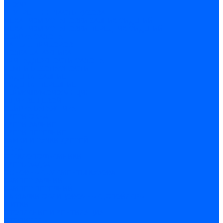
КУЗОВ
ВНУТРЕННЯЯ ЧАСТЬ КУЗОВА
МЕХАНИЗМ УСТАНОВКИ ЗАДНИХ СИДЕНИЙ
МЕХАНИЗМ УСТАНОВКИ ПЕРЕДНИХ СИДЕНИЙ
ОБИВКА САЛОНА
ПАНЕЛЬ ПРИБОРОВ
ПОЛКА БАГАЖНИКА
ПРИНАДЛЕЖНОСТИ САЛОНА
РЕМНИ БЕЗОПАСНОСТИ
СИДЕНЬЯ ЗАДНИЕ
СИДЕНЬЯ ПЕРЕДНИЕ
ТЕРМОШУМОИЗОЛЯЦИЯ
ЯЩИК ВЕЩЕВОЙ
ОБИВКА БАГАЖНИКА
ДВЕРИ ОКНА
ДВЕРИ ЗАДНИЕ
ДВЕРИ ПЕРЕДНИЕ
ЗАМКИ И РУЧКИ ДВЕРЕЙ
ОКНА
СТЕКЛОПОДЪЕМНИКИ
ДВЕРЬ ЗАДКА
ОСНОВНЫЕ ЭЛЕМЕНТЫ КУЗОВА
БАМПЕР ЗАДНИЙ
БАМПЕР ПЕРЕДНИЙ
НАКЛАДКИ ОБЛИЦОВОЧНЫЕ ,СПОЙЛЕРЫ
ЩИТКИ
ОТОПЛЕНИЕ И ВЕНТИЛЯЦИЯ
ОТОПИТЕЛЬ