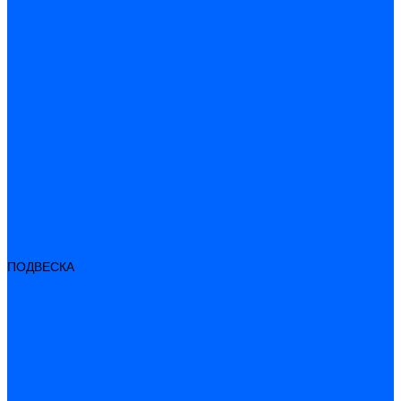
МОСТ ЗАДНИЙ И ПОЛУОСИ
МОСТ ПЕРЕДНИЙ
ПРИВОД МОСТОВ
ВАЛЫ КАРДАННЫЕ ПРОМЕЖУТОЧНЫЕ
ПРИВОД ПЕРЕДНИХ КОЛЕС
СЦЕПЛЕНИЕ
МЕХАНИЗМ УПРАВЛЕНИЯ СЦЕПЛЕНИЯ
ДИСКИ СЦЕПЛЕНИЯ
УПРАВЛЕНИЕ
КОЛОНКА РУЛЕВАЯ
МЕХАНИЗМ РУЛЕВОЙ
РЫЧАГ МАЯТНИКОВЫЙ
СИСТЕМА ГИДРОУСИЛИТЕЛЯ
ТЯГИ РУЛЕВЫЕ
Электроусилитель рулевого управления
ХОДОВАЯ ЧАСТЬ
КОЛЕСА
КОЛЕСА, ДИСКИ
ПОДВЕСКА
АМОРТИЗАТОРЫ ЗАДНЕЙ И ПЕРЕДНЕЙ ПОДВЕСКИ
ПОВОРОТНЫЕ КУЛАКИ И СТУПИЦЫ
ПОДВЕСКА ЗАДНЯЯ
ЭЛЕКТРООБОРУДОВАНИЕ
ЖГУТЫ ПРОВОДОВ
ЖГУТЫ МОТОРНОГО ОТСЕКА
ЖГУТЫ САЛОНА И ПАНЕЛИ ПРИБОРОВ
СИСТЕМА ОСВЕЩЕНИЯ
КОРРЕКТОР ФАР