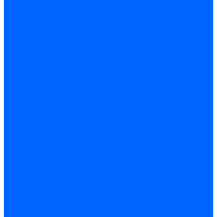
БАМПЕР ПЕРЕДНИЙ
НАКЛАДКИ ОБЛИЦОВОЧНЫЕ ,СПОЙЛЕРЫ
ОТОПЛЕНИЕ И ВЕНТИЛЯЦИЯ
ОТОПИТЕЛЬ
СИСТЕМА ВЕНТИЛЯЦИИ И ОТОПЛЕНИЯ
УПРАВЛЕНИЕ ВЕНТИЛЯЦИЕЙ И ОТОПЛЕНИЯ
КАПОТ
ОРНАМЕНТЫ И ШИЛДИКИ
ЭЛЕМЕНТЫ КУЗОВА (кузовщина)
ТОРМОЗНАЯ СИСТЕМА
ПРИВОД ГИДРОТОРМОЗОВ
ГИДРОАГРЕГАТ И ДАТЧИКИ СКОРОСТИ
ПРИВОД РЕГУЛЯТОРА ДАВЛЕНИЯ ТОРМОЗА
СУППОРТЫ,ТОРМОЗА ПЕРЕДНИЕ
ТОРМОЗА ЗАДНИЕ
ПРИВОД СТОЯНОЧНОГО ТОРМОЗА
ЭЛЕМЕНТЫ ПРИВОДА ТОРМОЗОВ
ТРАНСМИССИЯ
КОРОБКА ПЕРЕДАЧ
ВАЛ ПРОМЕЖУТОЧНЫЙ КПП
ВАЛ ПЕРВИЧНЫЙ И ВТОРИЧНЫЙ
МЕХАНИЗМ ПЕРЕКЛЮЧЕНИЯ ПЕРЕДАЧ
РАЗДАТОЧНАЯ КОРОБКА
ДИФФЕРЕНЦИАЛ РК
МЕХАНИЗМ УПРАВЛЕНИЯ РК
ПРИВОД УПРАВЛЕНИЯ РК
МОСТЫ
КОРПУС И КРЫШКИ РЕДУКТОРА