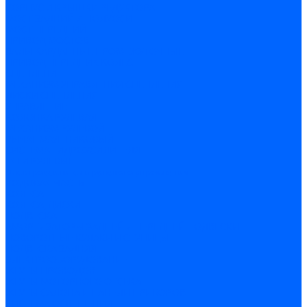
КОРПУС И КРЫШКИ РЕДУКТОРА
МОСТ ЗАДНИЙ И ПОЛУОСИ
МОСТ ПЕРЕДНИЙ
ПРИВОД МОСТОВ
ВАЛЫ КАРДАННЫЕ ПРОМЕЖУТОЧНЫЕ
ПРИВОД ПЕРЕДНИХ КОЛЕС
СЦЕПЛЕНИЕ
МЕХАНИЗМ УПРАВЛЕНИЯ СЦЕПЛЕНИЯ
ДИСКИ СЦЕПЛЕНИЯ
УПРАВЛЕНИЕ
КОЛОНКА РУЛЕВАЯ
МЕХАНИЗМ РУЛЕВОЙ
РЫЧАГ МАЯТНИКОВЫЙ
СИСТЕМА ГИДРОУСИЛИТЕЛЯ
ТЯГИ РУЛЕВЫЕ
Электроусилитель рулевого управления
ХОДОВАЯ ЧАСТЬ
КОЛЕСА
КОЛЕСА, ДИСКИ
ПОДВЕСКА
АМОРТИЗАТОРЫ ЗАДНЕЙ И ПЕРЕДНЕЙ ПОДВЕСКИ
ПОВОРОТНЫЕ КУЛАКИ И СТУПИЦЫ
ПОДВЕСКА ЗАДНЯЯ
ЭЛЕКТРООБОРУДОВАНИЕ
ЖГУТЫ ПРОВОДОВ
ЖГУТЫ МОТОРНОГО ОТСЕКА
ЖГУТЫ САЛОНА И ПАНЕЛИ ПРИБОРОВ
СИСТЕМА ОСВЕЩЕНИЯ