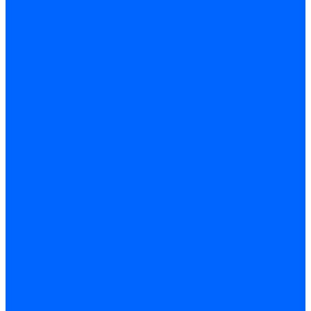
КОРРЕКТОР ФАР
ОСВЕЩЕНИЕ САЛОНА
ПРИБОРЫ СВЕТОВЫЕ ЗАДНИЕ
ЭЛЕКТРООБОРУДОВАНИЕ ДВИГАТЕЛЯ
ВКЛЮЧАТЕЛЬ ЗАЖИГАНИЯ
ГЕНЕРАТОР С АРМАТУРОЙ
КОНТРОЛЛЕР СИСТЕМЫ УПРАВЛЕНИЯ ДВИГАТЕЛЕМ
ЭЛЕМЕНТЫ ЭЛЕКТРООБОРУДОВАНИЯ
ПЕРЕКЛЮЧАТЕЛИ
ПРИБОРЫ И ПОДСВЕТКА
РЕЛЕ И ПРЕДОХРАНИТЕЛИ
КЛИМАТИЧЕСКАЯ УСТАНОВКА,ОМЫВАТЕЛИ И
СТЕКЛООЧИСТИТЕЛИ
ОМЫВАТЕЛИ ПЕРЕДНЕГО И ЗАДНЕГО СТЕКЛА
СТЕКЛООЧИСТИТЕЛИ ПЕРЕДНЕГО И ЗАДНЕГО СТЕКЛА
ЭЛЕМЕНТЫ КЛИМАТИЧЕСКОЙ УСТАНОВКИ
Пикапы на базе НИВЫ
ПРИЛОЖЕНИЯ
ПРИЦЕПЫ ДЛЯ ЛЕГКОВЫХ АВТО
НОВИНКИ
...
ВОЙТИ
ДВИГАТЕЛЬ
ПОДВЕСКА ДВИГАТЕЛЯ
ОСНОВНЫЕ ЭЛЕМЕНТЫ ДВИГАТЕЛЯ
БЛОК ЦИЛИНДРОВ
ВАЛ КОЛЕНЧАТЫЙ, МАХОВИК
ГОЛОВКА БЛОКА