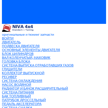
СТЕКЛООЧИСТИТЕЛИ ПЕРЕДНЕГО И ЗАДНЕГО СТЕКЛА
ЭЛЕМЕНТЫ КЛИМАТИЧЕСКОЙ УСТАНОВКИ
Пикапы на базе НИВЫ
ПРИЛОЖЕНИЯ
ПРИЦЕПЫ ДЛЯ ЛЕГКОВЫХ АВТО
НОВИНКИ
оригинальные и тюнинг запчасти
ВОЙТИ
ДВИГАТЕЛЬ
ПОДВЕСКА ДВИГАТЕЛЯ
ОСНОВНЫЕ ЭЛЕМЕНТЫ ДВИГАТЕЛЯ
БЛОК ЦИЛИНДРОВ
ВАЛ КОЛЕНЧАТЫЙ, МАХОВИК
ГОЛОВКА БЛОКА
СИСТЕМА ВЫПУСКА ОТРАБОТАВШИХ ГАЗОВ
ГЛУШИТЕЛИ
КОЛЛЕКТОР ВЫПУСКНОЙ
РЕСИВЕР
СИСТЕМА ОХЛАЖДЕНИЯ
НАСОС ВОДЯНОЙ
РАДИАТОР И БАЧОК РАСШИРИТЕЛЬНЫЙ
СИСТЕМА ПИТАНИЯ
БАК ТОПЛИВНЫЙ
ПАТРУБОК ДРОССЕЛЬНЫЙ
ПЕДАЛЬ АКСЕЛЕРАТОРА
СИСТЕМА СМАЗКИ