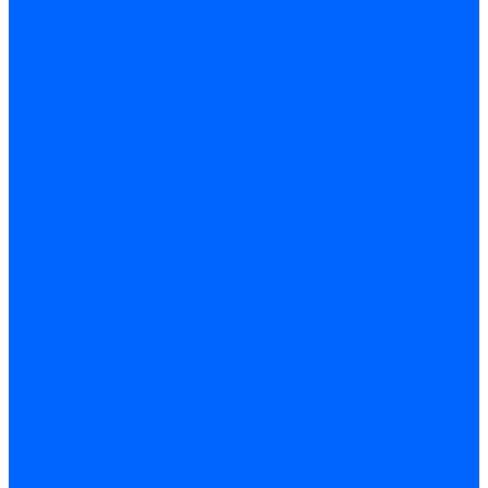
ЭКРАНЫ ДВИГАТЕЛЯ
КУЗОВ
ВНУТРЕННЯЯ ЧАСТЬ КУЗОВА
МЕХАНИЗМ УСТАНОВКИ ЗАДНИХ СИДЕНИЙ
МЕХАНИЗМ УСТАНОВКИ ПЕРЕДНИХ СИДЕНИЙ
ОБИВКА САЛОНА
ПАНЕЛЬ ПРИБОРОВ
ПОЛКА БАГАЖНИКА
ПРИНАДЛЕЖНОСТИ САЛОНА
РЕМНИ БЕЗОПАСНОСТИ
СИДЕНЬЯ ЗАДНИЕ
СИДЕНЬЯ ПЕРЕДНИЕ
ТЕРМОШУМОИЗОЛЯЦИЯ
ЯЩИК ВЕЩЕВОЙ
ОБИВКА БАГАЖНИКА
ДВЕРИ ОКНА
ДВЕРИ ЗАДНИЕ
ДВЕРИ ПЕРЕДНИЕ
ЗАМКИ И РУЧКИ ДВЕРЕЙ
ОКНА
СТЕКЛОПОДЪЕМНИКИ
ДВЕРЬ ЗАДКА
ОСНОВНЫЕ ЭЛЕМЕНТЫ КУЗОВА
БАМПЕР ЗАДНИЙ
БАМПЕР ПЕРЕДНИЙ
НАКЛАДКИ ОБЛИЦОВОЧНЫЕ ,СПОЙЛЕРЫ
ЩИТКИ
ОТОПЛЕНИЕ И ВЕНТИЛЯЦИЯ