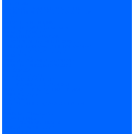
ОТОПИТЕЛЬ
СИСТЕМА ВЕНТИЛЯЦИИ И ОТОПЛЕНИЯ
УПРАВЛЕНИЕ ВЕНТИЛЯЦИЕЙ И ОТОПЛЕНИЯ
КАПОТ
ОРНАМЕНТЫ И ШИЛДИКИ
ЭЛЕМЕНТЫ КУЗОВА (кузовщина)
ТОРМОЗНАЯ СИСТЕМА
ПРИВОД ГИДРОТОРМОЗОВ
ГИДРОАГРЕГАТ И ДАТЧИКИ СКОРОСТИ
ПРИВОД РЕГУЛЯТОРА ДАВЛЕНИЯ ТОРМОЗА
СУППОРТЫ,ТОРМОЗА ПЕРЕДНИЕ
ТОРМОЗА ЗАДНИЕ
ПРИВОД СТОЯНОЧНОГО ТОРМОЗА
ЭЛЕМЕНТЫ ПРИВОДА ТОРМОЗОВ
ТРАНСМИССИЯ
КОРОБКА ПЕРЕДАЧ
ВАЛ ПРОМЕЖУТОЧНЫЙ КПП
ВАЛ ПЕРВИЧНЫЙ И ВТОРИЧНЫЙ
МЕХАНИЗМ ПЕРЕКЛЮЧЕНИЯ ПЕРЕДАЧ
ПРИВОД СПИДОМЕТРА
ШЕСТЕРНИ КПП
КАРТЕР СЦЕПЛЕНИЯ,КОРОБКА ПЕРЕДАЧ
КПП
РАЗДАТОЧНАЯ КОРОБКА
ДИФФЕРЕНЦИАЛ РК
МЕХАНИЗМ УПРАВЛЕНИЯ РК
ПРИВОД УПРАВЛЕНИЯ РК
ШЕСТЕРНИ РК