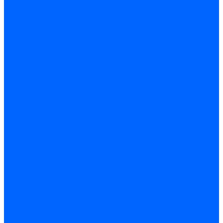
КОРПУСА И КРЫШКИ РК
ПОДВЕСКА РК
ПРИВОД СПИДОМЕТРА РК
МОСТЫ
КОРПУС И КРЫШКИ РЕДУКТОРА
МОСТ ЗАДНИЙ И ПОЛУОСИ
МОСТ ПЕРЕДНИЙ
РЕДУКТОР И ДИФФЕРЕНЦИАЛ ПЕРЕДНЕГО И ЗАДНЕГО МОСТА
ПРИВОД МОСТОВ
ВАЛЫ КАРДАННЫЕ ПРОМЕЖУТОЧНЫЕ
ПРИВОД ПЕРЕДНИХ КОЛЕС
СЦЕПЛЕНИЕ
МЕХАНИЗМ УПРАВЛЕНИЯ СЦЕПЛЕНИЯ
ДИСКИ СЦЕПЛЕНИЯ
УПРАВЛЕНИЕ
КОЛОНКА РУЛЕВАЯ
МЕХАНИЗМ РУЛЕВОЙ
РЫЧАГ МАЯТНИКОВЫЙ
СИСТЕМА ГИДРОУСИЛИТЕЛЯ
ТЯГИ РУЛЕВЫЕ
Электроусилитель рулевого управления
ХОДОВАЯ ЧАСТЬ
КОЛЕСА
КОЛЕСА, ДИСКИ
ПОДВЕСКА
АМОРТИЗАТОРЫ ЗАДНЕЙ И ПЕРЕДНЕЙ ПОДВЕСКИ
ПОВОРОТНЫЕ КУЛАКИ И СТУПИЦЫ
ПОДВЕСКА ЗАДНЯЯ