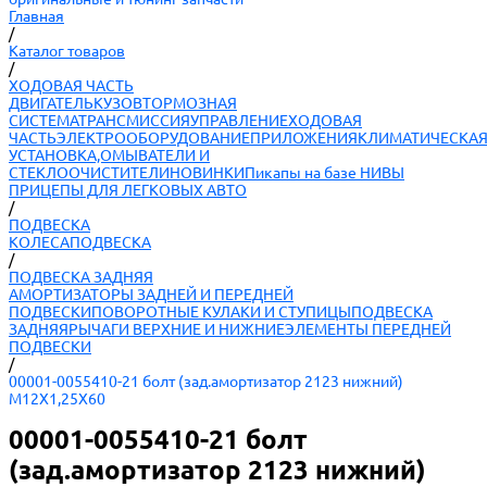
Главная
/
Каталог товаров
/
ХОДОВАЯ ЧАСТЬ
ДВИГАТЕЛЬ
КУЗОВ
ТОРМОЗНАЯ
СИСТЕМА
ТРАНСМИССИЯ
УПРАВЛЕНИЕ
ХОДОВАЯ
ЧАСТЬ
ЭЛЕКТРООБОРУДОВАНИЕ
ПРИЛОЖЕНИЯ
КЛИМАТИЧЕСКА
УСТАНОВКА,ОМЫВАТЕЛИ И
СТЕКЛООЧИСТИТЕЛИ
НОВИНКИ
Пикапы на базе НИВЫ
ПРИЦЕПЫ ДЛЯ ЛЕГКОВЫХ АВТО
/
ПОДВЕСКА
КОЛЕСА
ПОДВЕСКА
/
ПОДВЕСКА ЗАДНЯЯ
АМОРТИЗАТОРЫ ЗАДНЕЙ И ПЕРЕДНЕЙ
ПОДВЕСКИ
ПОВОРОТНЫЕ КУЛАКИ И СТУПИЦЫ
ПОДВЕСКА
ЗАДНЯЯ
РЫЧАГИ ВЕРХНИЕ И НИЖНИЕ
ЭЛЕМЕНТЫ ПЕРЕДНЕЙ
ПОДВЕСКИ
/
00001-0055410-21 болт (зад.амортизатор 2123 нижний)
М12Х1,25Х60
00001-0055410-21 болт
(зад.амортизатор 2123 нижний)