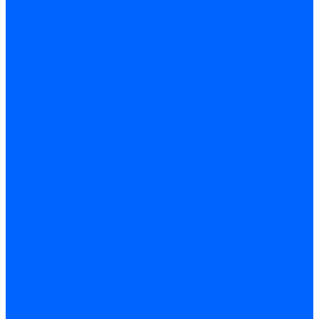
ВАЛ КОЛЕНЧАТЫЙ, МАХОВИК
ГОЛОВКА БЛОКА
СИСТЕМА ВЫПУСКА ОТРАБОТАВШИХ ГАЗОВ
ГЛУШИТЕЛИ
КОЛЛЕКТОР ВЫПУСКНОЙ
РЕСИВЕР
СИСТЕМА ОХЛАЖДЕНИЯ
НАСОС ВОДЯНОЙ
РАДИАТОР И БАЧОК РАСШИРИТЕЛЬНЫЙ
СИСТЕМА ПИТАНИЯ
БАК ТОПЛИВНЫЙ
ПАТРУБОК ДРОССЕЛЬНЫЙ
ПЕДАЛЬ АКСЕЛЕРАТОРА
СИСТЕМА СМАЗКИ
МАСЛООТДЕЛИТЕЛЬ И ФИЛЬТР МАСЛЕНЫЙ
НАСОС МАСЛЕНЫЙ
АГРЕГАТ
ЭКРАНЫ ДВИГАТЕЛЯ
КУЗОВ
ВНУТРЕННЯЯ ЧАСТЬ КУЗОВА
МЕХАНИЗМ УСТАНОВКИ ЗАДНИХ СИДЕНИЙ
МЕХАНИЗМ УСТАНОВКИ ПЕРЕДНИХ СИДЕНИЙ
ОБИВКА САЛОНА
ДВЕРИ ОКНА
ДВЕРИ ЗАДНИЕ
ДВЕРИ ПЕРЕДНИЕ
ЗАМКИ И РУЧКИ ДВЕРЕЙ
ОСНОВНЫЕ ЭЛЕМЕНТЫ КУЗОВА