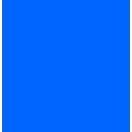
РЫЧАГИ ВЕРХНИЕ И НИЖНИЕ
ЭЛЕМЕНТЫ ПЕРЕДНЕЙ ПОДВЕСКИ
ЭЛЕКТРООБОРУДОВАНИЕ
ЖГУТЫ ПРОВОДОВ
ЖГУТЫ МОТОРНОГО ОТСЕКА
ЖГУТЫ САЛОНА И ПАНЕЛИ ПРИБОРОВ
СИСТЕМА ОСВЕЩЕНИЯ
КОРРЕКТОР ФАР
ОСВЕЩЕНИЕ САЛОНА
ПРИБОРЫ СВЕТОВЫЕ ЗАДНИЕ
ПРИБОРЫ СВЕТОВЫЕ ПЕРЕДНИЕ
ЭЛЕКТРООБОРУДОВАНИЕ ДВИГАТЕЛЯ
ВКЛЮЧАТЕЛЬ ЗАЖИГАНИЯ
ГЕНЕРАТОР С АРМАТУРОЙ
КОНТРОЛЛЕР СИСТЕМЫ УПРАВЛЕНИЯ ДВИГАТЕЛЕМ
МОДУЛЬ И СВЕЧИ ЗАЖИГАНИЯ
СТАРТЕР С АРМАТУРОЙ
БАТАРЕЯ АККУМУЛЯТОРНАЯ
ЭЛЕМЕНТЫ ЭЛЕКТРООБОРУДОВАНИЯ
ПЕРЕКЛЮЧАТЕЛИ
ПРИБОРЫ И ПОДСВЕТКА
РЕЛЕ И ПРЕДОХРАНИТЕЛИ
СИГНАЛЫ
Арматура жгутов проводов
СОЕДИНИТЕЛЬНЫЕ ФИШКИ ПРОВОДОВ
КЛИМАТИЧЕСКАЯ УСТАНОВКА,ОМЫВАТЕЛИ И
СТЕКЛООЧИСТИТЕЛИ
ОМЫВАТЕЛИ ПЕРЕДНЕГО И ЗАДНЕГО СТЕКЛА