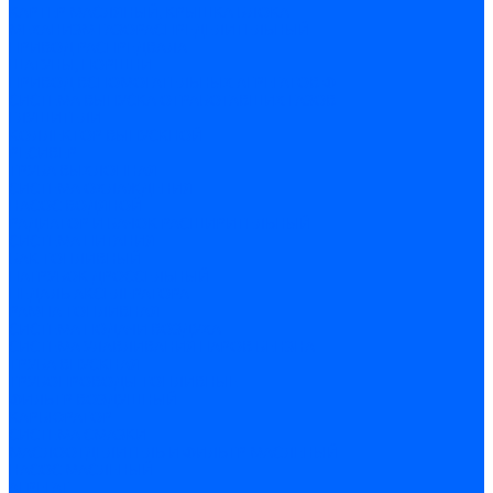
КАРТЕР МАСЛЯНЫЙ, КРЫШКА БЛОКА
МЕХАНИЗМ ГАЗОРАСПРЕДЕЛИТЕЛЬНЫЙ
ПРИВОД РАСПРЕДВАЛА
ШАТУНЫ, ПОРШНИ
ПРИВОД ВСПОМОГАТЕЛЬНЫХ АГРЕГАТОВ Ф
СИСТЕМА ВЫПУСКА ОТРАБОТАВШИХ ГАЗОВ
ГЛУШИТЕЛИ
КОЛЛЕКТОР ВЫПУСКНОЙ
РЕСИВЕР
ТРУБА ВЫХЛОПНАЯ
СИСТЕМА ОХЛАЖДЕНИЯ
НАСОС ВОДЯНОЙ
РАДИАТОР И БАЧОК РАСШИРИТЕЛЬНЫЙ
СИСТЕМА ПИТАНИЯ
БАК ТОПЛИВНЫЙ
ПАТРУБОК ДРОССЕЛЬНЫЙ
ПЕДАЛЬ АКСЕЛЕРАТОРА
РАМПА ТОПЛИВНАЯ
СИСТЕМА ПОДАЧИ ВОЗДУХА
СИСТЕМА УЛАВЛИВАНИЯ ПАРОВ БЕНЗНА
ТРУБА ВПУСКНАЯ
ТРУБОПРОВОДЫ ТОПЛИВНЫЕ
ФИЛЬТР ВОЗДУШНЫЙ
КАРБЮРАТОР
СИСТЕМА СМАЗКИ
МАСЛООТДЕЛИТЕЛЬ И ФИЛЬТР МАСЛЕНЫЙ
НАСОС МАСЛЕНЫЙ
АГРЕГАТ