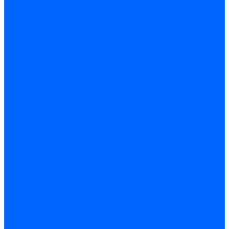
БАМПЕР ЗАДНИЙ
БАМПЕР ПЕРЕДНИЙ
НАКЛАДКИ ОБЛИЦОВОЧНЫЕ ,СПОЙЛЕРЫ
ОТОПЛЕНИЕ И ВЕНТИЛЯЦИЯ
ОТОПИТЕЛЬ
СИСТЕМА ВЕНТИЛЯЦИИ И ОТОПЛЕНИЯ
УПРАВЛЕНИЕ ВЕНТИЛЯЦИЕЙ И ОТОПЛЕНИЯ
КАПОТ
ОРНАМЕНТЫ И ШИЛДИКИ
ЭЛЕМЕНТЫ КУЗОВА (кузовщина)
ТОРМОЗНАЯ СИСТЕМА
ПРИВОД ГИДРОТОРМОЗОВ
ГИДРОАГРЕГАТ И ДАТЧИКИ СКОРОСТИ
ПРИВОД РЕГУЛЯТОРА ДАВЛЕНИЯ ТОРМОЗА
СУППОРТЫ,ТОРМОЗА ПЕРЕДНИЕ
ТОРМОЗА ЗАДНИЕ
ПРИВОД СТОЯНОЧНОГО ТОРМОЗА
ЭЛЕМЕНТЫ ПРИВОДА ТОРМОЗОВ
ТРАНСМИССИЯ
КОРОБКА ПЕРЕДАЧ
ВАЛ ПРОМЕЖУТОЧНЫЙ КПП
ВАЛ ПЕРВИЧНЫЙ И ВТОРИЧНЫЙ
МЕХАНИЗМ ПЕРЕКЛЮЧЕНИЯ ПЕРЕДАЧ
РАЗДАТОЧНАЯ КОРОБКА
ДИФФЕРЕНЦИАЛ РК
МЕХАНИЗМ УПРАВЛЕНИЯ РК
ПРИВОД УПРАВЛЕНИЯ РК
МОСТЫ