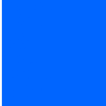
ВНУТРЕННЯЯ ЧАСТЬ КУЗОВА
МЕХАНИЗМ УСТАНОВКИ ЗАДНИХ СИДЕНИЙ
МЕХАНИЗМ УСТАНОВКИ ПЕРЕДНИХ СИДЕНИЙ
ОБИВКА САЛОНА
ПАНЕЛЬ ПРИБОРОВ
ПОЛКА БАГАЖНИКА
ПРИНАДЛЕЖНОСТИ САЛОНА
РЕМНИ БЕЗОПАСНОСТИ
СИДЕНЬЯ ЗАДНИЕ
СИДЕНЬЯ ПЕРЕДНИЕ
ТЕРМОШУМОИЗОЛЯЦИЯ
ЯЩИК ВЕЩЕВОЙ
ОБИВКА БАГАЖНИКА
ДВЕРИ ОКНА
ДВЕРИ ЗАДНИЕ
ДВЕРИ ПЕРЕДНИЕ
ЗАМКИ И РУЧКИ ДВЕРЕЙ
ОКНА
СТЕКЛОПОДЪЕМНИКИ
ДВЕРЬ ЗАДКА
ОСНОВНЫЕ ЭЛЕМЕНТЫ КУЗОВА
БАМПЕР ЗАДНИЙ
БАМПЕР ПЕРЕДНИЙ
НАКЛАДКИ ОБЛИЦОВОЧНЫЕ ,СПОЙЛЕРЫ
ЩИТКИ
ОТОПЛЕНИЕ И ВЕНТИЛЯЦИЯ
ОТОПИТЕЛЬ
СИСТЕМА ВЕНТИЛЯЦИИ И ОТОПЛЕНИЯ