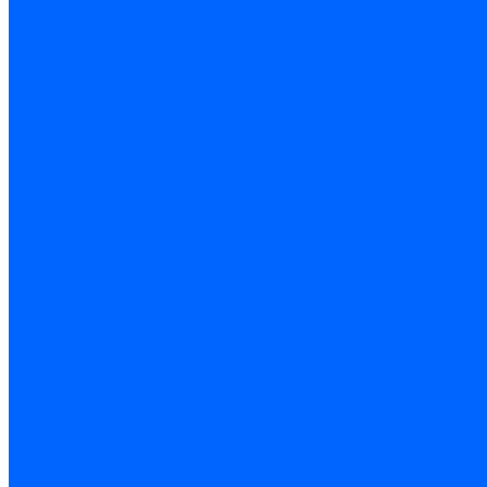
УПРАВЛЕНИЕ ВЕНТИЛЯЦИЕЙ И ОТОПЛЕНИЯ
КАПОТ
ОРНАМЕНТЫ И ШИЛДИКИ
ЭЛЕМЕНТЫ КУЗОВА (кузовщина)
ТОРМОЗНАЯ СИСТЕМА
ПРИВОД ГИДРОТОРМОЗОВ
ГИДРОАГРЕГАТ И ДАТЧИКИ СКОРОСТИ
ПРИВОД РЕГУЛЯТОРА ДАВЛЕНИЯ ТОРМОЗА
СУППОРТЫ,ТОРМОЗА ПЕРЕДНИЕ
ТОРМОЗА ЗАДНИЕ
ПРИВОД СТОЯНОЧНОГО ТОРМОЗА
ЭЛЕМЕНТЫ ПРИВОДА ТОРМОЗОВ
ТРАНСМИССИЯ
КОРОБКА ПЕРЕДАЧ
ВАЛ ПРОМЕЖУТОЧНЫЙ КПП
ВАЛ ПЕРВИЧНЫЙ И ВТОРИЧНЫЙ
МЕХАНИЗМ ПЕРЕКЛЮЧЕНИЯ ПЕРЕДАЧ
ПРИВОД СПИДОМЕТРА
ШЕСТЕРНИ КПП
КАРТЕР СЦЕПЛЕНИЯ,КОРОБКА ПЕРЕДАЧ
КПП
РАЗДАТОЧНАЯ КОРОБКА
ДИФФЕРЕНЦИАЛ РК
МЕХАНИЗМ УПРАВЛЕНИЯ РК
ПРИВОД УПРАВЛЕНИЯ РК
ШЕСТЕРНИ РК
КОРПУСА И КРЫШКИ РК
ПОДВЕСКА РК