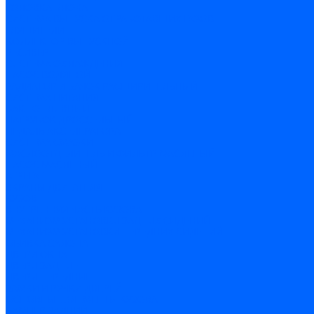
ГОЛОВКА БЛОКА
СИСТЕМА ВЫПУСКА ОТРАБОТАВШИХ ГАЗОВ
ГЛУШИТЕЛИ
КОЛЛЕКТОР ВЫПУСКНОЙ
РЕСИВЕР
СИСТЕМА ОХЛАЖДЕНИЯ
НАСОС ВОДЯНОЙ
РАДИАТОР И БАЧОК РАСШИРИТЕЛЬНЫЙ
СИСТЕМА ПИТАНИЯ
БАК ТОПЛИВНЫЙ
ПАТРУБОК ДРОССЕЛЬНЫЙ
ПЕДАЛЬ АКСЕЛЕРАТОРА
СИСТЕМА СМАЗКИ
МАСЛООТДЕЛИТЕЛЬ И ФИЛЬТР МАСЛЕНЫЙ
НАСОС МАСЛЕНЫЙ
АГРЕГАТ
ЭКРАНЫ ДВИГАТЕЛЯ
КУЗОВ
ВНУТРЕННЯЯ ЧАСТЬ КУЗОВА
МЕХАНИЗМ УСТАНОВКИ ЗАДНИХ СИДЕНИЙ
МЕХАНИЗМ УСТАНОВКИ ПЕРЕДНИХ СИДЕНИЙ
ОБИВКА САЛОНА
ДВЕРИ ОКНА
ДВЕРИ ЗАДНИЕ
ДВЕРИ ПЕРЕДНИЕ
ЗАМКИ И РУЧКИ ДВЕРЕЙ
ОСНОВНЫЕ ЭЛЕМЕНТЫ КУЗОВА
БАМПЕР ЗАДНИЙ