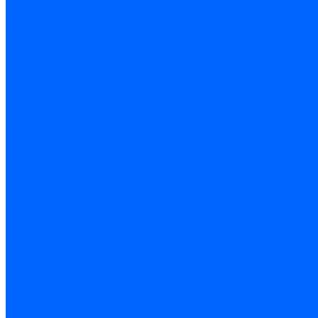
БАМПЕР ПЕРЕДНИЙ
НАКЛАДКИ ОБЛИЦОВОЧНЫЕ ,СПОЙЛЕРЫ
ОТОПЛЕНИЕ И ВЕНТИЛЯЦИЯ
ОТОПИТЕЛЬ
СИСТЕМА ВЕНТИЛЯЦИИ И ОТОПЛЕНИЯ
УПРАВЛЕНИЕ ВЕНТИЛЯЦИЕЙ И ОТОПЛЕНИЯ
КАПОТ
ОРНАМЕНТЫ И ШИЛДИКИ
ЭЛЕМЕНТЫ КУЗОВА (кузовщина)
ТОРМОЗНАЯ СИСТЕМА
ПРИВОД ГИДРОТОРМОЗОВ
ГИДРОАГРЕГАТ И ДАТЧИКИ СКОРОСТИ
ПРИВОД РЕГУЛЯТОРА ДАВЛЕНИЯ ТОРМОЗА
СУППОРТЫ,ТОРМОЗА ПЕРЕДНИЕ
ТОРМОЗА ЗАДНИЕ
ПРИВОД СТОЯНОЧНОГО ТОРМОЗА
ЭЛЕМЕНТЫ ПРИВОДА ТОРМОЗОВ
ТРАНСМИССИЯ
КОРОБКА ПЕРЕДАЧ
ВАЛ ПРОМЕЖУТОЧНЫЙ КПП
ВАЛ ПЕРВИЧНЫЙ И ВТОРИЧНЫЙ
МЕХАНИЗМ ПЕРЕКЛЮЧЕНИЯ ПЕРЕДАЧ
РАЗДАТОЧНАЯ КОРОБКА
ДИФФЕРЕНЦИАЛ РК
МЕХАНИЗМ УПРАВЛЕНИЯ РК
ПРИВОД УПРАВЛЕНИЯ РК
МОСТЫ
КОРПУС И КРЫШКИ РЕДУКТОРА