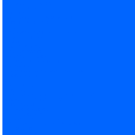
МОСТ ЗАДНИЙ И ПОЛУОСИ
МОСТ ПЕРЕДНИЙ
ПРИВОД МОСТОВ
ВАЛЫ КАРДАННЫЕ ПРОМЕЖУТОЧНЫЕ
ПРИВОД ПЕРЕДНИХ КОЛЕС
СЦЕПЛЕНИЕ
МЕХАНИЗМ УПРАВЛЕНИЯ СЦЕПЛЕНИЯ
ДИСКИ СЦЕПЛЕНИЯ
УПРАВЛЕНИЕ
КОЛОНКА РУЛЕВАЯ
МЕХАНИЗМ РУЛЕВОЙ
РЫЧАГ МАЯТНИКОВЫЙ
СИСТЕМА ГИДРОУСИЛИТЕЛЯ
ТЯГИ РУЛЕВЫЕ
Электроусилитель рулевого управления
ХОДОВАЯ ЧАСТЬ
КОЛЕСА
КОЛЕСА, ДИСКИ
ПОДВЕСКА
АМОРТИЗАТОРЫ ЗАДНЕЙ И ПЕРЕДНЕЙ ПОДВЕСКИ
ПОВОРОТНЫЕ КУЛАКИ И СТУПИЦЫ
ПОДВЕСКА ЗАДНЯЯ
ЭЛЕКТРООБОРУДОВАНИЕ
ЖГУТЫ ПРОВОДОВ
ЖГУТЫ МОТОРНОГО ОТСЕКА
ЖГУТЫ САЛОНА И ПАНЕЛИ ПРИБОРОВ
СИСТЕМА ОСВЕЩЕНИЯ
КОРРЕКТОР ФАР