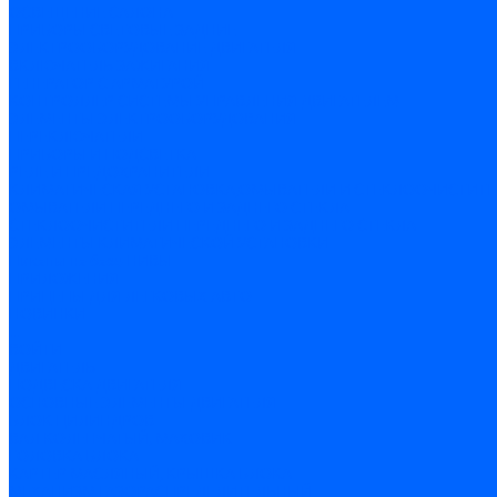
ОСВЕЩЕНИЕ САЛОНА
ПРИБОРЫ СВЕТОВЫЕ ЗАДНИЕ
ЭЛЕКТРООБОРУДОВАНИЕ ДВИГАТЕЛЯ
ВКЛЮЧАТЕЛЬ ЗАЖИГАНИЯ
ГЕНЕРАТОР С АРМАТУРОЙ
КОНТРОЛЛЕР СИСТЕМЫ УПРАВЛЕНИЯ ДВИГАТЕЛЕМ
ЭЛЕМЕНТЫ ЭЛЕКТРООБОРУДОВАНИЯ
ПЕРЕКЛЮЧАТЕЛИ
ПРИБОРЫ И ПОДСВЕТКА
РЕЛЕ И ПРЕДОХРАНИТЕЛИ
КЛИМАТИЧЕСКАЯ УСТАНОВКА,ОМЫВАТЕЛИ И СТЕКЛООЧИСТИТ
ОМЫВАТЕЛИ ПЕРЕДНЕГО И ЗАДНЕГО СТЕКЛА
СТЕКЛООЧИСТИТЕЛИ ПЕРЕДНЕГО И ЗАДНЕГО СТЕКЛА
ЭЛЕМЕНТЫ КЛИМАТИЧЕСКОЙ УСТАНОВКИ
Пикапы на базе НИВЫ
ПРИЛОЖЕНИЯ
ПРИЦЕПЫ ДЛЯ ЛЕГКОВЫХ АВТО
НОВИНКИ
...
ВОЙТИ
ДВИГАТЕЛЬ
ПОДВЕСКА ДВИГАТЕЛЯ
ОСНОВНЫЕ ЭЛЕМЕНТЫ ДВИГАТЕЛЯ
БЛОК ЦИЛИНДРОВ
ВАЛ КОЛЕНЧАТЫЙ, МАХОВИК
ГОЛОВКА БЛОКА
КАРТЕР МАСЛЯНЫЙ, КРЫШКА БЛОКА
МЕХАНИЗМ ГАЗОРАСПРЕДЕЛИТЕЛЬНЫЙ