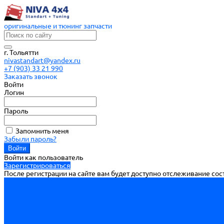
оригинальные и тюнинг запчасти
г. Тольятти
nivastandart@yandex.ru
+7 (903) 33 21 990
Заказать звонок
Войти
Логин
Пароль
Запомнить меня
Забыли пароль?
Войти как пользователь
Зарегистрироваться
После регистрации на сайте вам будет доступно отслеживание со
ВОЙТИ
ДВИГАТЕЛЬ
ПОДВЕСКА ДВИГАТЕЛЯ
ОСНОВНЫЕ ЭЛЕМЕНТЫ ДВИГАТЕЛЯ
БЛОК ЦИЛИНДРОВ
ВАЛ КОЛЕНЧАТЫЙ, МАХОВИК