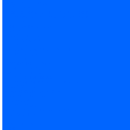
ПРИВОД РАСПРЕДВАЛА
ШАТУНЫ, ПОРШНИ
ПРИВОД ВСПОМОГАТЕЛЬНЫХ АГРЕГАТОВ Ф
СИСТЕМА ВЫПУСКА ОТРАБОТАВШИХ ГАЗОВ
ГЛУШИТЕЛИ
КОЛЛЕКТОР ВЫПУСКНОЙ
РЕСИВЕР
ТРУБА ВЫХЛОПНАЯ
СИСТЕМА ОХЛАЖДЕНИЯ
НАСОС ВОДЯНОЙ
РАДИАТОР И БАЧОК РАСШИРИТЕЛЬНЫЙ
СИСТЕМА ПИТАНИЯ
БАК ТОПЛИВНЫЙ
ПАТРУБОК ДРОССЕЛЬНЫЙ
ПЕДАЛЬ АКСЕЛЕРАТОРА
РАМПА ТОПЛИВНАЯ
СИСТЕМА ПОДАЧИ ВОЗДУХА
СИСТЕМА УЛАВЛИВАНИЯ ПАРОВ БЕНЗНА
ТРУБА ВПУСКНАЯ
ТРУБОПРОВОДЫ ТОПЛИВНЫЕ
ФИЛЬТР ВОЗДУШНЫЙ
КАРБЮРАТОР
СИСТЕМА СМАЗКИ
МАСЛООТДЕЛИТЕЛЬ И ФИЛЬТР МАСЛЕНЫЙ
НАСОС МАСЛЕНЫЙ
АГРЕГАТ
ЭКРАНЫ ДВИГАТЕЛЯ
КУЗОВ