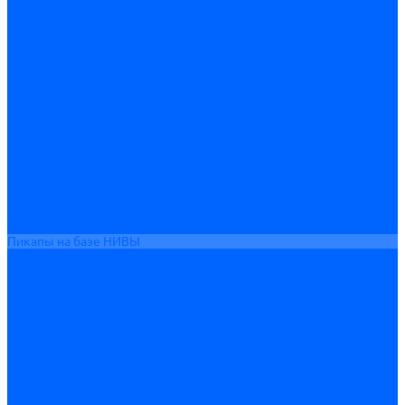
КОРРЕКТОР ФАР
ОСВЕЩЕНИЕ САЛОНА
ПРИБОРЫ СВЕТОВЫЕ ЗАДНИЕ
ЭЛЕКТРООБОРУДОВАНИЕ ДВИГАТЕЛЯ
ВКЛЮЧАТЕЛЬ ЗАЖИГАНИЯ
ГЕНЕРАТОР С АРМАТУРОЙ
КОНТРОЛЛЕР СИСТЕМЫ УПРАВЛЕНИЯ ДВИГАТЕЛЕМ
ЭЛЕМЕНТЫ ЭЛЕКТРООБОРУДОВАНИЯ
ПЕРЕКЛЮЧАТЕЛИ
ПРИБОРЫ И ПОДСВЕТКА
РЕЛЕ И ПРЕДОХРАНИТЕЛИ
КЛИМАТИЧЕСКАЯ УСТАНОВКА,ОМЫВАТЕЛИ И
СТЕКЛООЧИСТИТЕЛИ
ОМЫВАТЕЛИ ПЕРЕДНЕГО И ЗАДНЕГО СТЕКЛА
СТЕКЛООЧИСТИТЕЛИ ПЕРЕДНЕГО И ЗАДНЕГО СТЕКЛА
ЭЛЕМЕНТЫ КЛИМАТИЧЕСКОЙ УСТАНОВКИ
Пикапы на базе НИВЫ
ПРИЛОЖЕНИЯ
ПРИЦЕПЫ ДЛЯ ЛЕГКОВЫХ АВТО
НОВИНКИ
...
ВОЙТИ
ДВИГАТЕЛЬ
ПОДВЕСКА ДВИГАТЕЛЯ
ОСНОВНЫЕ ЭЛЕМЕНТЫ ДВИГАТЕЛЯ
БЛОК ЦИЛИНДРОВ
ВАЛ КОЛЕНЧАТЫЙ, МАХОВИК
ГОЛОВКА БЛОКА