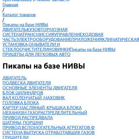
Главная
/
Каталог товаров
/
Пикапы на базе НИВЫ
ДВИГАТЕЛЬ
КУЗОВ
ТОРМОЗНАЯ
СИСТЕМА
ТРАНСМИССИЯ
УПРАВЛЕНИЕ
ХОДОВАЯ
ЧАСТЬ
ЭЛЕКТРООБОРУДОВАНИЕ
ПРИЛОЖЕНИЯ
КЛИМАТИЧЕСКА
УСТАНОВКА,ОМЫВАТЕЛИ И
СТЕКЛООЧИСТИТЕЛИ
НОВИНКИ
Пикапы на базе НИВЫ
ПРИЦЕПЫ ДЛЯ ЛЕГКОВЫХ АВТО
Пикапы на базе НИВЫ
ДВИГАТЕЛЬ
ПОДВЕСКА ДВИГАТЕЛЯ
ОСНОВНЫЕ ЭЛЕМЕНТЫ ДВИГАТЕЛЯ
БЛОК ЦИЛИНДРОВ
ВАЛ КОЛЕНЧАТЫЙ, МАХОВИК
ГОЛОВКА БЛОКА
КАРТЕР МАСЛЯНЫЙ, КРЫШКА БЛОКА
МЕХАНИЗМ ГАЗОРАСПРЕДЕЛИТЕЛЬНЫЙ
ПРИВОД РАСПРЕДВАЛА
ШАТУНЫ, ПОРШНИ
ПРИВОД ВСПОМОГАТЕЛЬНЫХ АГРЕГАТОВ Ф
СИСТЕМА ВЫПУСКА ОТРАБОТАВШИХ ГАЗОВ
ГЛУШИТЕЛИ