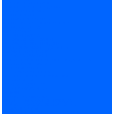
РЫЧАГИ ВЕРХНИЕ И НИЖНИЕ
ЭЛЕМЕНТЫ ПЕРЕДНЕЙ ПОДВЕСКИ
ЭЛЕКТРООБОРУДОВАНИЕ
ЖГУТЫ ПРОВОДОВ
ЖГУТЫ МОТОРНОГО ОТСЕКА
ЖГУТЫ САЛОНА И ПАНЕЛИ ПРИБОРОВ
СИСТЕМА ОСВЕЩЕНИЯ
КОРРЕКТОР ФАР
ОСВЕЩЕНИЕ САЛОНА
ПРИБОРЫ СВЕТОВЫЕ ЗАДНИЕ
ПРИБОРЫ СВЕТОВЫЕ ПЕРЕДНИЕ
ЭЛЕКТРООБОРУДОВАНИЕ ДВИГАТЕЛЯ
ВКЛЮЧАТЕЛЬ ЗАЖИГАНИЯ
ГЕНЕРАТОР С АРМАТУРОЙ
КОНТРОЛЛЕР СИСТЕМЫ УПРАВЛЕНИЯ ДВИГАТЕЛЕМ
МОДУЛЬ И СВЕЧИ ЗАЖИГАНИЯ
СТАРТЕР С АРМАТУРОЙ
БАТАРЕЯ АККУМУЛЯТОРНАЯ
ЭЛЕМЕНТЫ ЭЛЕКТРООБОРУДОВАНИЯ
ПЕРЕКЛЮЧАТЕЛИ
ПРИБОРЫ И ПОДСВЕТКА
РЕЛЕ И ПРЕДОХРАНИТЕЛИ
СИГНАЛЫ
Арматура жгутов проводов
СОЕДИНИТЕЛЬНЫЕ ФИШКИ ПРОВОДОВ
КЛИМАТИЧЕСКАЯ УСТАНОВКА,ОМЫВАТЕЛИ И
СТЕКЛООЧИСТИТЕЛИ
ОМЫВАТЕЛИ ПЕРЕДНЕГО И ЗАДНЕГО СТЕКЛА