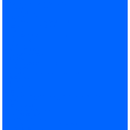
КОРПУС И КРЫШКИ РЕДУКТОРА
МОСТ ЗАДНИЙ И ПОЛУОСИ
МОСТ ПЕРЕДНИЙ
ПРИВОД МОСТОВ
ВАЛЫ КАРДАННЫЕ ПРОМЕЖУТОЧНЫЕ
ПРИВОД ПЕРЕДНИХ КОЛЕС
СЦЕПЛЕНИЕ
МЕХАНИЗМ УПРАВЛЕНИЯ СЦЕПЛЕНИЯ
ДИСКИ СЦЕПЛЕНИЯ
УПРАВЛЕНИЕ
КОЛОНКА РУЛЕВАЯ
МЕХАНИЗМ РУЛЕВОЙ
РЫЧАГ МАЯТНИКОВЫЙ
СИСТЕМА ГИДРОУСИЛИТЕЛЯ
ТЯГИ РУЛЕВЫЕ
Электроусилитель рулевого управления
ХОДОВАЯ ЧАСТЬ
КОЛЕСА
КОЛЕСА, ДИСКИ
ПОДВЕСКА
АМОРТИЗАТОРЫ ЗАДНЕЙ И ПЕРЕДНЕЙ ПОДВЕСКИ
ПОВОРОТНЫЕ КУЛАКИ И СТУПИЦЫ
ПОДВЕСКА ЗАДНЯЯ
ЭЛЕКТРООБОРУДОВАНИЕ
ЖГУТЫ ПРОВОДОВ
ЖГУТЫ МОТОРНОГО ОТСЕКА
ЖГУТЫ САЛОНА И ПАНЕЛИ ПРИБОРОВ
СИСТЕМА ОСВЕЩЕНИЯ