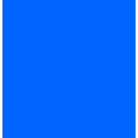
ЭКРАНЫ ДВИГАТЕЛЯ
КУЗОВ
ВНУТРЕННЯЯ ЧАСТЬ КУЗОВА
МЕХАНИЗМ УСТАНОВКИ ЗАДНИХ СИДЕНИЙ
МЕХАНИЗМ УСТАНОВКИ ПЕРЕДНИХ СИДЕНИЙ
ОБИВКА САЛОНА
ПАНЕЛЬ ПРИБОРОВ
ПОЛКА БАГАЖНИКА
ПРИНАДЛЕЖНОСТИ САЛОНА
РЕМНИ БЕЗОПАСНОСТИ
СИДЕНЬЯ ЗАДНИЕ
СИДЕНЬЯ ПЕРЕДНИЕ
ТЕРМОШУМОИЗОЛЯЦИЯ
ЯЩИК ВЕЩЕВОЙ
ОБИВКА БАГАЖНИКА
ДВЕРИ ОКНА
ДВЕРИ ЗАДНИЕ
ДВЕРИ ПЕРЕДНИЕ
ЗАМКИ И РУЧКИ ДВЕРЕЙ
ОКНА
СТЕКЛОПОДЪЕМНИКИ
ДВЕРЬ ЗАДКА
ОСНОВНЫЕ ЭЛЕМЕНТЫ КУЗОВА
БАМПЕР ЗАДНИЙ
БАМПЕР ПЕРЕДНИЙ
НАКЛАДКИ ОБЛИЦОВОЧНЫЕ ,СПОЙЛЕРЫ
ЩИТКИ
ОТОПЛЕНИЕ И ВЕНТИЛЯЦИЯ