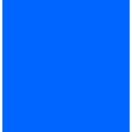
КОРПУСА И КРЫШКИ РК
ПОДВЕСКА РК
ПРИВОД СПИДОМЕТРА РК
МОСТЫ
КОРПУС И КРЫШКИ РЕДУКТОРА
МОСТ ЗАДНИЙ И ПОЛУОСИ
МОСТ ПЕРЕДНИЙ
РЕДУКТОР И ДИФФЕРЕНЦИАЛ ПЕРЕДНЕГО И ЗАДНЕГО МОСТА
ПРИВОД МОСТОВ
ВАЛЫ КАРДАННЫЕ ПРОМЕЖУТОЧНЫЕ
ПРИВОД ПЕРЕДНИХ КОЛЕС
СЦЕПЛЕНИЕ
МЕХАНИЗМ УПРАВЛЕНИЯ СЦЕПЛЕНИЯ
ДИСКИ СЦЕПЛЕНИЯ
УПРАВЛЕНИЕ
КОЛОНКА РУЛЕВАЯ
МЕХАНИЗМ РУЛЕВОЙ
РЫЧАГ МАЯТНИКОВЫЙ
СИСТЕМА ГИДРОУСИЛИТЕЛЯ
ТЯГИ РУЛЕВЫЕ
Электроусилитель рулевого управления
ХОДОВАЯ ЧАСТЬ
КОЛЕСА
КОЛЕСА, ДИСКИ
ПОДВЕСКА
АМОРТИЗАТОРЫ ЗАДНЕЙ И ПЕРЕДНЕЙ ПОДВЕСКИ
ПОВОРОТНЫЕ КУЛАКИ И СТУПИЦЫ
ПОДВЕСКА ЗАДНЯЯ