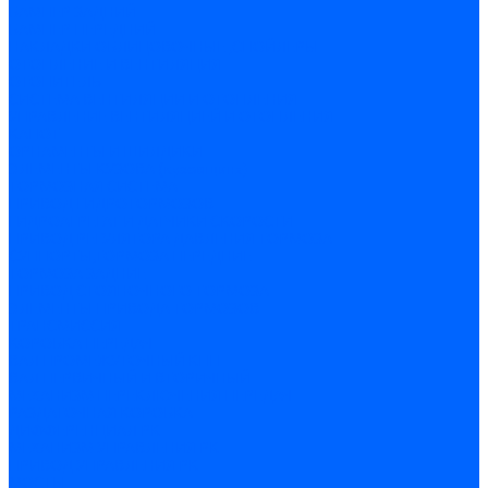
БАМПЕР ЗАДНИЙ
БАМПЕР ПЕРЕДНИЙ
НАКЛАДКИ ОБЛИЦОВОЧНЫЕ ,СПОЙЛЕРЫ
ОТОПЛЕНИЕ И ВЕНТИЛЯЦИЯ
ОТОПИТЕЛЬ
СИСТЕМА ВЕНТИЛЯЦИИ И ОТОПЛЕНИЯ
УПРАВЛЕНИЕ ВЕНТИЛЯЦИЕЙ И ОТОПЛЕНИЯ
КАПОТ
ОРНАМЕНТЫ И ШИЛДИКИ
ЭЛЕМЕНТЫ КУЗОВА (кузовщина)
ТОРМОЗНАЯ СИСТЕМА
ПРИВОД ГИДРОТОРМОЗОВ
ГИДРОАГРЕГАТ И ДАТЧИКИ СКОРОСТИ
ПРИВОД РЕГУЛЯТОРА ДАВЛЕНИЯ ТОРМОЗА
СУППОРТЫ,ТОРМОЗА ПЕРЕДНИЕ
ТОРМОЗА ЗАДНИЕ
ПРИВОД СТОЯНОЧНОГО ТОРМОЗА
ЭЛЕМЕНТЫ ПРИВОДА ТОРМОЗОВ
ТРАНСМИССИЯ
КОРОБКА ПЕРЕДАЧ
ВАЛ ПРОМЕЖУТОЧНЫЙ КПП
ВАЛ ПЕРВИЧНЫЙ И ВТОРИЧНЫЙ
МЕХАНИЗМ ПЕРЕКЛЮЧЕНИЯ ПЕРЕДАЧ
РАЗДАТОЧНАЯ КОРОБКА
ДИФФЕРЕНЦИАЛ РК
МЕХАНИЗМ УПРАВЛЕНИЯ РК
ПРИВОД УПРАВЛЕНИЯ РК
МОСТЫ