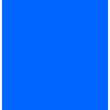
ВАЛ КОЛЕНЧАТЫЙ, МАХОВИК
ГОЛОВКА БЛОКА
СИСТЕМА ВЫПУСКА ОТРАБОТАВШИХ ГАЗОВ
ГЛУШИТЕЛИ
КОЛЛЕКТОР ВЫПУСКНОЙ
РЕСИВЕР
СИСТЕМА ОХЛАЖДЕНИЯ
НАСОС ВОДЯНОЙ
РАДИАТОР И БАЧОК РАСШИРИТЕЛЬНЫЙ
СИСТЕМА ПИТАНИЯ
БАК ТОПЛИВНЫЙ
ПАТРУБОК ДРОССЕЛЬНЫЙ
ПЕДАЛЬ АКСЕЛЕРАТОРА
СИСТЕМА СМАЗКИ
МАСЛООТДЕЛИТЕЛЬ И ФИЛЬТР МАСЛЕНЫЙ
НАСОС МАСЛЕНЫЙ
АГРЕГАТ
ЭКРАНЫ ДВИГАТЕЛЯ
КУЗОВ
ВНУТРЕННЯЯ ЧАСТЬ КУЗОВА
МЕХАНИЗМ УСТАНОВКИ ЗАДНИХ СИДЕНИЙ
МЕХАНИЗМ УСТАНОВКИ ПЕРЕДНИХ СИДЕНИЙ
ОБИВКА САЛОНА
ДВЕРИ ОКНА
ДВЕРИ ЗАДНИЕ
ДВЕРИ ПЕРЕДНИЕ
ЗАМКИ И РУЧКИ ДВЕРЕЙ
ОСНОВНЫЕ ЭЛЕМЕНТЫ КУЗОВА