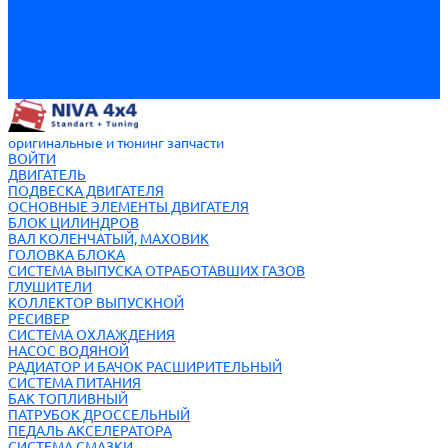
СТЕКЛООЧИСТИТЕЛИ ПЕРЕДНЕГО И ЗАДНЕГО СТЕКЛА
ЭЛЕМЕНТЫ КЛИМАТИЧЕСКОЙ УСТАНОВКИ
Пикапы на базе НИВЫ
ПРИЛОЖЕНИЯ
ПРИЦЕПЫ ДЛЯ ЛЕГКОВЫХ АВТО
НОВИНКИ
оригинальные и тюнинг запчасти
ВОЙТИ
ДВИГАТЕЛЬ
ПОДВЕСКА ДВИГАТЕЛЯ
ОСНОВНЫЕ ЭЛЕМЕНТЫ ДВИГАТЕЛЯ
БЛОК ЦИЛИНДРОВ
ВАЛ КОЛЕНЧАТЫЙ, МАХОВИК
ГОЛОВКА БЛОКА
СИСТЕМА ВЫПУСКА ОТРАБОТАВШИХ ГАЗОВ
ГЛУШИТЕЛИ
КОЛЛЕКТОР ВЫПУСКНОЙ
РЕСИВЕР
СИСТЕМА ОХЛАЖДЕНИЯ
НАСОС ВОДЯНОЙ
РАДИАТОР И БАЧОК РАСШИРИТЕЛЬНЫЙ
СИСТЕМА ПИТАНИЯ
БАК ТОПЛИВНЫЙ
ПАТРУБОК ДРОССЕЛЬНЫЙ
ПЕДАЛЬ АКСЕЛЕРАТОРА
СИСТЕМА СМАЗКИ