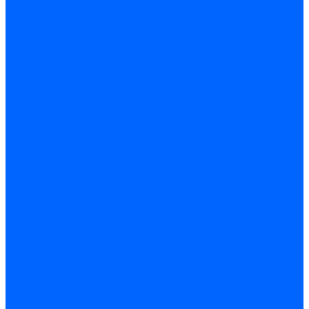
ОТОПИТЕЛЬ
СИСТЕМА ВЕНТИЛЯЦИИ И ОТОПЛЕНИЯ
УПРАВЛЕНИЕ ВЕНТИЛЯЦИЕЙ И ОТОПЛЕНИЯ
КАПОТ
ОРНАМЕНТЫ И ШИЛДИКИ
ЭЛЕМЕНТЫ КУЗОВА (кузовщина)
ТОРМОЗНАЯ СИСТЕМА
ПРИВОД ГИДРОТОРМОЗОВ
ГИДРОАГРЕГАТ И ДАТЧИКИ СКОРОСТИ
ПРИВОД РЕГУЛЯТОРА ДАВЛЕНИЯ ТОРМОЗА
СУППОРТЫ,ТОРМОЗА ПЕРЕДНИЕ
ТОРМОЗА ЗАДНИЕ
ПРИВОД СТОЯНОЧНОГО ТОРМОЗА
ЭЛЕМЕНТЫ ПРИВОДА ТОРМОЗОВ
ТРАНСМИССИЯ
КОРОБКА ПЕРЕДАЧ
ВАЛ ПРОМЕЖУТОЧНЫЙ КПП
ВАЛ ПЕРВИЧНЫЙ И ВТОРИЧНЫЙ
МЕХАНИЗМ ПЕРЕКЛЮЧЕНИЯ ПЕРЕДАЧ
ПРИВОД СПИДОМЕТРА
ШЕСТЕРНИ КПП
КАРТЕР СЦЕПЛЕНИЯ,КОРОБКА ПЕРЕДАЧ
КПП
РАЗДАТОЧНАЯ КОРОБКА
ДИФФЕРЕНЦИАЛ РК
МЕХАНИЗМ УПРАВЛЕНИЯ РК
ПРИВОД УПРАВЛЕНИЯ РК
ШЕСТЕРНИ РК