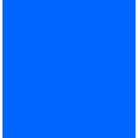
КАРТЕР МАСЛЯНЫЙ, КРЫШКА БЛОКА
МЕХАНИЗМ ГАЗОРАСПРЕДЕЛИТЕЛЬНЫЙ
ПРИВОД РАСПРЕДВАЛА
ШАТУНЫ, ПОРШНИ
ПРИВОД ВСПОМОГАТЕЛЬНЫХ АГРЕГАТОВ Ф
СИСТЕМА ВЫПУСКА ОТРАБОТАВШИХ ГАЗОВ
ГЛУШИТЕЛИ
КОЛЛЕКТОР ВЫПУСКНОЙ
РЕСИВЕР
ТРУБА ВЫХЛОПНАЯ
СИСТЕМА ОХЛАЖДЕНИЯ
НАСОС ВОДЯНОЙ
РАДИАТОР И БАЧОК РАСШИРИТЕЛЬНЫЙ
СИСТЕМА ПИТАНИЯ
БАК ТОПЛИВНЫЙ
ПАТРУБОК ДРОССЕЛЬНЫЙ
ПЕДАЛЬ АКСЕЛЕРАТОРА
РАМПА ТОПЛИВНАЯ
СИСТЕМА ПОДАЧИ ВОЗДУХА
СИСТЕМА УЛАВЛИВАНИЯ ПАРОВ БЕНЗНА
ТРУБА ВПУСКНАЯ
ТРУБОПРОВОДЫ ТОПЛИВНЫЕ
ФИЛЬТР ВОЗДУШНЫЙ
КАРБЮРАТОР
СИСТЕМА СМАЗКИ
МАСЛООТДЕЛИТЕЛЬ И ФИЛЬТР МАСЛЕНЫЙ
НАСОС МАСЛЕНЫЙ
АГРЕГАТ