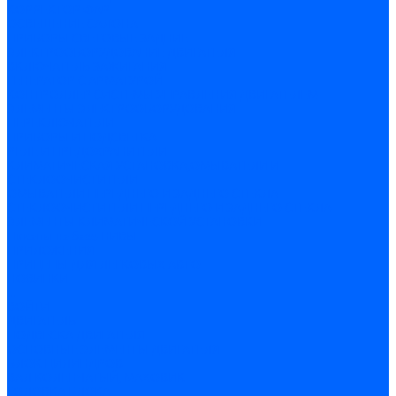
КОРРЕКТОР ФАР
ОСВЕЩЕНИЕ САЛОНА
ПРИБОРЫ СВЕТОВЫЕ ЗАДНИЕ
ЭЛЕКТРООБОРУДОВАНИЕ ДВИГАТЕЛЯ
ВКЛЮЧАТЕЛЬ ЗАЖИГАНИЯ
ГЕНЕРАТОР С АРМАТУРОЙ
КОНТРОЛЛЕР СИСТЕМЫ УПРАВЛЕНИЯ ДВИГАТЕЛЕМ
ЭЛЕМЕНТЫ ЭЛЕКТРООБОРУДОВАНИЯ
ПЕРЕКЛЮЧАТЕЛИ
ПРИБОРЫ И ПОДСВЕТКА
РЕЛЕ И ПРЕДОХРАНИТЕЛИ
КЛИМАТИЧЕСКАЯ УСТАНОВКА,ОМЫВАТЕЛИ И
СТЕКЛООЧИСТИТЕЛИ
ОМЫВАТЕЛИ ПЕРЕДНЕГО И ЗАДНЕГО СТЕКЛА
СТЕКЛООЧИСТИТЕЛИ ПЕРЕДНЕГО И ЗАДНЕГО СТЕКЛА
ЭЛЕМЕНТЫ КЛИМАТИЧЕСКОЙ УСТАНОВКИ
Пикапы на базе НИВЫ
ПРИЛОЖЕНИЯ
ПРИЦЕПЫ ДЛЯ ЛЕГКОВЫХ АВТО
НОВИНКИ
...
ВОЙТИ
ДВИГАТЕЛЬ
ПОДВЕСКА ДВИГАТЕЛЯ
ОСНОВНЫЕ ЭЛЕМЕНТЫ ДВИГАТЕЛЯ
БЛОК ЦИЛИНДРОВ
ВАЛ КОЛЕНЧАТЫЙ, МАХОВИК
ГОЛОВКА БЛОКА