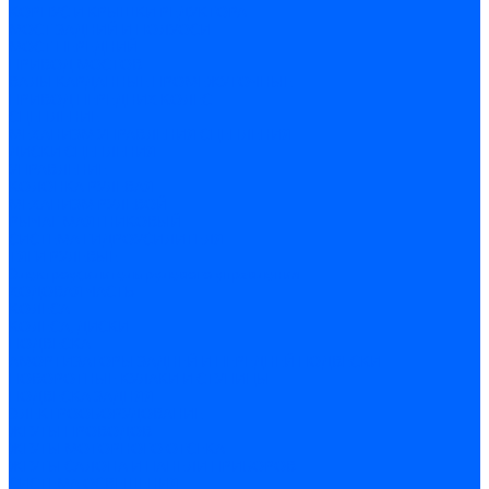
КОРПУС И КРЫШКИ РЕДУКТОРА
МОСТ ЗАДНИЙ И ПОЛУОСИ
МОСТ ПЕРЕДНИЙ
ПРИВОД МОСТОВ
ВАЛЫ КАРДАННЫЕ ПРОМЕЖУТОЧНЫЕ
ПРИВОД ПЕРЕДНИХ КОЛЕС
СЦЕПЛЕНИЕ
МЕХАНИЗМ УПРАВЛЕНИЯ СЦЕПЛЕНИЯ
ДИСКИ СЦЕПЛЕНИЯ
УПРАВЛЕНИЕ
КОЛОНКА РУЛЕВАЯ
МЕХАНИЗМ РУЛЕВОЙ
РЫЧАГ МАЯТНИКОВЫЙ
СИСТЕМА ГИДРОУСИЛИТЕЛЯ
ТЯГИ РУЛЕВЫЕ
Электроусилитель рулевого управления
ХОДОВАЯ ЧАСТЬ
КОЛЕСА
КОЛЕСА, ДИСКИ
ПОДВЕСКА
АМОРТИЗАТОРЫ ЗАДНЕЙ И ПЕРЕДНЕЙ ПОДВЕСКИ
ПОВОРОТНЫЕ КУЛАКИ И СТУПИЦЫ
ПОДВЕСКА ЗАДНЯЯ
ЭЛЕКТРООБОРУДОВАНИЕ
ЖГУТЫ ПРОВОДОВ
ЖГУТЫ МОТОРНОГО ОТСЕКА
ЖГУТЫ САЛОНА И ПАНЕЛИ ПРИБОРОВ
СИСТЕМА ОСВЕЩЕНИЯ