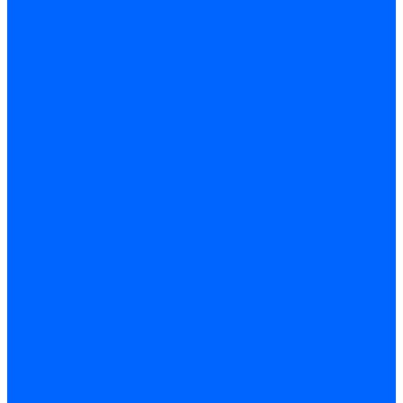
КАРТЕР МАСЛЯНЫЙ, КРЫШКА БЛОКА
МЕХАНИЗМ ГАЗОРАСПРЕДЕЛИТЕЛЬНЫЙ
ПРИВОД РАСПРЕДВАЛА
ШАТУНЫ, ПОРШНИ
ПРИВОД ВСПОМОГАТЕЛЬНЫХ АГРЕГАТОВ Ф
СИСТЕМА ВЫПУСКА ОТРАБОТАВШИХ ГАЗОВ
ГЛУШИТЕЛИ
КОЛЛЕКТОР ВЫПУСКНОЙ
РЕСИВЕР
ТРУБА ВЫХЛОПНАЯ
СИСТЕМА ОХЛАЖДЕНИЯ
НАСОС ВОДЯНОЙ
РАДИАТОР И БАЧОК РАСШИРИТЕЛЬНЫЙ
СИСТЕМА ПИТАНИЯ
БАК ТОПЛИВНЫЙ
ПАТРУБОК ДРОССЕЛЬНЫЙ
ПЕДАЛЬ АКСЕЛЕРАТОРА
РАМПА ТОПЛИВНАЯ
СИСТЕМА ПОДАЧИ ВОЗДУХА
СИСТЕМА УЛАВЛИВАНИЯ ПАРОВ БЕНЗНА
ТРУБА ВПУСКНАЯ
ТРУБОПРОВОДЫ ТОПЛИВНЫЕ
ФИЛЬТР ВОЗДУШНЫЙ
КАРБЮРАТОР
СИСТЕМА СМАЗКИ
МАСЛООТДЕЛИТЕЛЬ И ФИЛЬТР МАСЛЕНЫЙ
НАСОС МАСЛЕНЫЙ
АГРЕГАТ