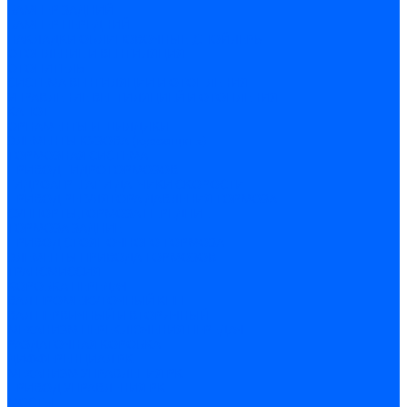
БАМПЕР ЗАДНИЙ
БАМПЕР ПЕРЕДНИЙ
НАКЛАДКИ ОБЛИЦОВОЧНЫЕ ,СПОЙЛЕРЫ
ОТОПЛЕНИЕ И ВЕНТИЛЯЦИЯ
ОТОПИТЕЛЬ
СИСТЕМА ВЕНТИЛЯЦИИ И ОТОПЛЕНИЯ
УПРАВЛЕНИЕ ВЕНТИЛЯЦИЕЙ И ОТОПЛЕНИЯ
КАПОТ
ОРНАМЕНТЫ И ШИЛДИКИ
ЭЛЕМЕНТЫ КУЗОВА (кузовщина)
ТОРМОЗНАЯ СИСТЕМА
ПРИВОД ГИДРОТОРМОЗОВ
ГИДРОАГРЕГАТ И ДАТЧИКИ СКОРОСТИ
ПРИВОД РЕГУЛЯТОРА ДАВЛЕНИЯ ТОРМОЗА
СУППОРТЫ,ТОРМОЗА ПЕРЕДНИЕ
ТОРМОЗА ЗАДНИЕ
ПРИВОД СТОЯНОЧНОГО ТОРМОЗА
ЭЛЕМЕНТЫ ПРИВОДА ТОРМОЗОВ
ТРАНСМИССИЯ
КОРОБКА ПЕРЕДАЧ
ВАЛ ПРОМЕЖУТОЧНЫЙ КПП
ВАЛ ПЕРВИЧНЫЙ И ВТОРИЧНЫЙ
МЕХАНИЗМ ПЕРЕКЛЮЧЕНИЯ ПЕРЕДАЧ
РАЗДАТОЧНАЯ КОРОБКА
ДИФФЕРЕНЦИАЛ РК
МЕХАНИЗМ УПРАВЛЕНИЯ РК
ПРИВОД УПРАВЛЕНИЯ РК
МОСТЫ