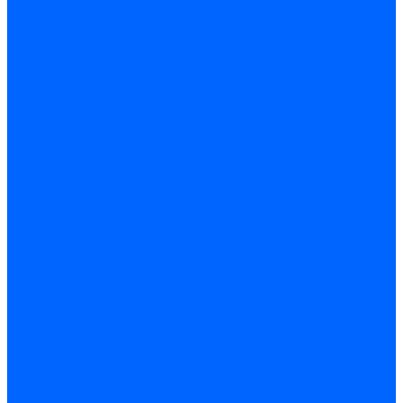
КОРПУСА И КРЫШКИ РК
ПОДВЕСКА РК
ПРИВОД СПИДОМЕТРА РК
МОСТЫ
КОРПУС И КРЫШКИ РЕДУКТОРА
МОСТ ЗАДНИЙ И ПОЛУОСИ
МОСТ ПЕРЕДНИЙ
РЕДУКТОР И ДИФФЕРЕНЦИАЛ ПЕРЕДНЕГО И ЗАДНЕГО МОСТА
ПРИВОД МОСТОВ
ВАЛЫ КАРДАННЫЕ ПРОМЕЖУТОЧНЫЕ
ПРИВОД ПЕРЕДНИХ КОЛЕС
СЦЕПЛЕНИЕ
МЕХАНИЗМ УПРАВЛЕНИЯ СЦЕПЛЕНИЯ
ДИСКИ СЦЕПЛЕНИЯ
УПРАВЛЕНИЕ
КОЛОНКА РУЛЕВАЯ
МЕХАНИЗМ РУЛЕВОЙ
РЫЧАГ МАЯТНИКОВЫЙ
СИСТЕМА ГИДРОУСИЛИТЕЛЯ
ТЯГИ РУЛЕВЫЕ
Электроусилитель рулевого управления
ХОДОВАЯ ЧАСТЬ
КОЛЕСА
КОЛЕСА, ДИСКИ
ПОДВЕСКА
АМОРТИЗАТОРЫ ЗАДНЕЙ И ПЕРЕДНЕЙ ПОДВЕСКИ
ПОВОРОТНЫЕ КУЛАКИ И СТУПИЦЫ
ПОДВЕСКА ЗАДНЯЯ