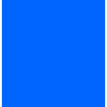
ВАЛ КОЛЕНЧАТЫЙ, МАХОВИК
ГОЛОВКА БЛОКА
СИСТЕМА ВЫПУСКА ОТРАБОТАВШИХ ГАЗОВ
ГЛУШИТЕЛИ
КОЛЛЕКТОР ВЫПУСКНОЙ
РЕСИВЕР
СИСТЕМА ОХЛАЖДЕНИЯ
НАСОС ВОДЯНОЙ
РАДИАТОР И БАЧОК РАСШИРИТЕЛЬНЫЙ
СИСТЕМА ПИТАНИЯ
БАК ТОПЛИВНЫЙ
ПАТРУБОК ДРОССЕЛЬНЫЙ
ПЕДАЛЬ АКСЕЛЕРАТОРА
СИСТЕМА СМАЗКИ
МАСЛООТДЕЛИТЕЛЬ И ФИЛЬТР МАСЛЕНЫЙ
НАСОС МАСЛЕНЫЙ
АГРЕГАТ
ЭКРАНЫ ДВИГАТЕЛЯ
КУЗОВ
ВНУТРЕННЯЯ ЧАСТЬ КУЗОВА
МЕХАНИЗМ УСТАНОВКИ ЗАДНИХ СИДЕНИЙ
МЕХАНИЗМ УСТАНОВКИ ПЕРЕДНИХ СИДЕНИЙ
ОБИВКА САЛОНА
ДВЕРИ ОКНА
ДВЕРИ ЗАДНИЕ
ДВЕРИ ПЕРЕДНИЕ
ЗАМКИ И РУЧКИ ДВЕРЕЙ
ОСНОВНЫЕ ЭЛЕМЕНТЫ КУЗОВА