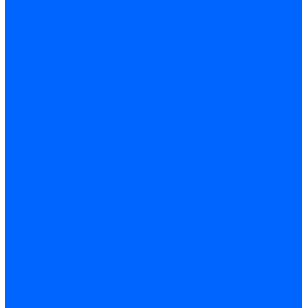
РЫЧАГИ ВЕРХНИЕ И НИЖНИЕ
ЭЛЕМЕНТЫ ПЕРЕДНЕЙ ПОДВЕСКИ
ЭЛЕКТРООБОРУДОВАНИЕ
ЖГУТЫ ПРОВОДОВ
ЖГУТЫ МОТОРНОГО ОТСЕКА
ЖГУТЫ САЛОНА И ПАНЕЛИ ПРИБОРОВ
СИСТЕМА ОСВЕЩЕНИЯ
КОРРЕКТОР ФАР
ОСВЕЩЕНИЕ САЛОНА
ПРИБОРЫ СВЕТОВЫЕ ЗАДНИЕ
ПРИБОРЫ СВЕТОВЫЕ ПЕРЕДНИЕ
ЭЛЕКТРООБОРУДОВАНИЕ ДВИГАТЕЛЯ
ВКЛЮЧАТЕЛЬ ЗАЖИГАНИЯ
ГЕНЕРАТОР С АРМАТУРОЙ
КОНТРОЛЛЕР СИСТЕМЫ УПРАВЛЕНИЯ ДВИГАТЕЛЕМ
МОДУЛЬ И СВЕЧИ ЗАЖИГАНИЯ
СТАРТЕР С АРМАТУРОЙ
БАТАРЕЯ АККУМУЛЯТОРНАЯ
ЭЛЕМЕНТЫ ЭЛЕКТРООБОРУДОВАНИЯ
ПЕРЕКЛЮЧАТЕЛИ
ПРИБОРЫ И ПОДСВЕТКА
РЕЛЕ И ПРЕДОХРАНИТЕЛИ
СИГНАЛЫ
Арматура жгутов проводов
СОЕДИНИТЕЛЬНЫЕ ФИШКИ ПРОВОДОВ
КЛИМАТИЧЕСКАЯ УСТАНОВКА,ОМЫВАТЕЛИ И
СТЕКЛООЧИСТИТЕЛИ
ОМЫВАТЕЛИ ПЕРЕДНЕГО И ЗАДНЕГО СТЕКЛА