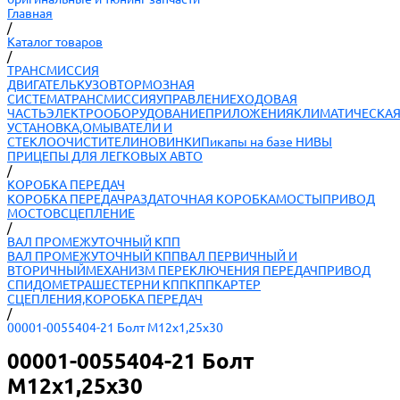
Главная
/
Каталог товаров
/
ТРАНСМИССИЯ
ДВИГАТЕЛЬ
КУЗОВ
ТОРМОЗНАЯ
СИСТЕМА
ТРАНСМИССИЯ
УПРАВЛЕНИЕ
ХОДОВАЯ
ЧАСТЬ
ЭЛЕКТРООБОРУДОВАНИЕ
ПРИЛОЖЕНИЯ
КЛИМАТИЧЕСКА
УСТАНОВКА,ОМЫВАТЕЛИ И
СТЕКЛООЧИСТИТЕЛИ
НОВИНКИ
Пикапы на базе НИВЫ
ПРИЦЕПЫ ДЛЯ ЛЕГКОВЫХ АВТО
/
КОРОБКА ПЕРЕДАЧ
КОРОБКА ПЕРЕДАЧ
РАЗДАТОЧНАЯ КОРОБКА
МОСТЫ
ПРИВОД
МОСТОВ
СЦЕПЛЕНИЕ
/
ВАЛ ПРОМЕЖУТОЧНЫЙ КПП
ВАЛ ПРОМЕЖУТОЧНЫЙ КПП
ВАЛ ПЕРВИЧНЫЙ И
ВТОРИЧНЫЙ
МЕХАНИЗМ ПЕРЕКЛЮЧЕНИЯ ПЕРЕДАЧ
ПРИВОД
СПИДОМЕТРА
ШЕСТЕРНИ КПП
КПП
КАРТЕР
СЦЕПЛЕНИЯ,КОРОБКА ПЕРЕДАЧ
/
00001-0055404-21 Болт М12х1,25х30
00001-0055404-21 Болт
М12х1,25х30