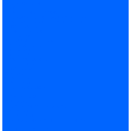
ЭКРАНЫ ДВИГАТЕЛЯ
КУЗОВ
ВНУТРЕННЯЯ ЧАСТЬ КУЗОВА
МЕХАНИЗМ УСТАНОВКИ ЗАДНИХ СИДЕНИЙ
МЕХАНИЗМ УСТАНОВКИ ПЕРЕДНИХ СИДЕНИЙ
ОБИВКА САЛОНА
ПАНЕЛЬ ПРИБОРОВ
ПОЛКА БАГАЖНИКА
ПРИНАДЛЕЖНОСТИ САЛОНА
РЕМНИ БЕЗОПАСНОСТИ
СИДЕНЬЯ ЗАДНИЕ
СИДЕНЬЯ ПЕРЕДНИЕ
ТЕРМОШУМОИЗОЛЯЦИЯ
ЯЩИК ВЕЩЕВОЙ
ОБИВКА БАГАЖНИКА
ДВЕРИ ОКНА
ДВЕРИ ЗАДНИЕ
ДВЕРИ ПЕРЕДНИЕ
ЗАМКИ И РУЧКИ ДВЕРЕЙ
ОКНА
СТЕКЛОПОДЪЕМНИКИ
ДВЕРЬ ЗАДКА
ОСНОВНЫЕ ЭЛЕМЕНТЫ КУЗОВА
БАМПЕР ЗАДНИЙ
БАМПЕР ПЕРЕДНИЙ
НАКЛАДКИ ОБЛИЦОВОЧНЫЕ ,СПОЙЛЕРЫ
ЩИТКИ
ОТОПЛЕНИЕ И ВЕНТИЛЯЦИЯ