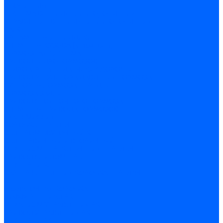
ОТОПИТЕЛЬ
СИСТЕМА ВЕНТИЛЯЦИИ И ОТОПЛЕНИЯ
УПРАВЛЕНИЕ ВЕНТИЛЯЦИЕЙ И ОТОПЛЕНИЯ
КАПОТ
ОРНАМЕНТЫ И ШИЛДИКИ
ЭЛЕМЕНТЫ КУЗОВА (кузовщина)
ТОРМОЗНАЯ СИСТЕМА
ПРИВОД ГИДРОТОРМОЗОВ
ГИДРОАГРЕГАТ И ДАТЧИКИ СКОРОСТИ
ПРИВОД РЕГУЛЯТОРА ДАВЛЕНИЯ ТОРМОЗА
СУППОРТЫ,ТОРМОЗА ПЕРЕДНИЕ
ТОРМОЗА ЗАДНИЕ
ПРИВОД СТОЯНОЧНОГО ТОРМОЗА
ЭЛЕМЕНТЫ ПРИВОДА ТОРМОЗОВ
ТРАНСМИССИЯ
КОРОБКА ПЕРЕДАЧ
ВАЛ ПРОМЕЖУТОЧНЫЙ КПП
ВАЛ ПЕРВИЧНЫЙ И ВТОРИЧНЫЙ
МЕХАНИЗМ ПЕРЕКЛЮЧЕНИЯ ПЕРЕДАЧ
ПРИВОД СПИДОМЕТРА
ШЕСТЕРНИ КПП
КАРТЕР СЦЕПЛЕНИЯ,КОРОБКА ПЕРЕДАЧ
КПП
РАЗДАТОЧНАЯ КОРОБКА
ДИФФЕРЕНЦИАЛ РК
МЕХАНИЗМ УПРАВЛЕНИЯ РК
ПРИВОД УПРАВЛЕНИЯ РК
ШЕСТЕРНИ РК