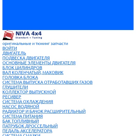
СТЕКЛООЧИСТИТЕЛИ ПЕРЕДНЕГО И ЗАДНЕГО СТЕКЛА
ЭЛЕМЕНТЫ КЛИМАТИЧЕСКОЙ УСТАНОВКИ
Пикапы на базе НИВЫ
ПРИЛОЖЕНИЯ
ПРИЦЕПЫ ДЛЯ ЛЕГКОВЫХ АВТО
НОВИНКИ
оригинальные и тюнинг запчасти
ВОЙТИ
ДВИГАТЕЛЬ
ПОДВЕСКА ДВИГАТЕЛЯ
ОСНОВНЫЕ ЭЛЕМЕНТЫ ДВИГАТЕЛЯ
БЛОК ЦИЛИНДРОВ
ВАЛ КОЛЕНЧАТЫЙ, МАХОВИК
ГОЛОВКА БЛОКА
СИСТЕМА ВЫПУСКА ОТРАБОТАВШИХ ГАЗОВ
ГЛУШИТЕЛИ
КОЛЛЕКТОР ВЫПУСКНОЙ
РЕСИВЕР
СИСТЕМА ОХЛАЖДЕНИЯ
НАСОС ВОДЯНОЙ
РАДИАТОР И БАЧОК РАСШИРИТЕЛЬНЫЙ
СИСТЕМА ПИТАНИЯ
БАК ТОПЛИВНЫЙ
ПАТРУБОК ДРОССЕЛЬНЫЙ
ПЕДАЛЬ АКСЕЛЕРАТОРА
СИСТЕМА СМАЗКИ