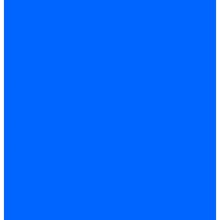
БАМПЕР ЗАДНИЙ
БАМПЕР ПЕРЕДНИЙ
НАКЛАДКИ ОБЛИЦОВОЧНЫЕ ,СПОЙЛЕРЫ
ОТОПЛЕНИЕ И ВЕНТИЛЯЦИЯ
ОТОПИТЕЛЬ
СИСТЕМА ВЕНТИЛЯЦИИ И ОТОПЛЕНИЯ
УПРАВЛЕНИЕ ВЕНТИЛЯЦИЕЙ И ОТОПЛЕНИЯ
КАПОТ
ОРНАМЕНТЫ И ШИЛДИКИ
ЭЛЕМЕНТЫ КУЗОВА (кузовщина)
ТОРМОЗНАЯ СИСТЕМА
ПРИВОД ГИДРОТОРМОЗОВ
ГИДРОАГРЕГАТ И ДАТЧИКИ СКОРОСТИ
ПРИВОД РЕГУЛЯТОРА ДАВЛЕНИЯ ТОРМОЗА
СУППОРТЫ,ТОРМОЗА ПЕРЕДНИЕ
ТОРМОЗА ЗАДНИЕ
ПРИВОД СТОЯНОЧНОГО ТОРМОЗА
ЭЛЕМЕНТЫ ПРИВОДА ТОРМОЗОВ
ТРАНСМИССИЯ
КОРОБКА ПЕРЕДАЧ
ВАЛ ПРОМЕЖУТОЧНЫЙ КПП
ВАЛ ПЕРВИЧНЫЙ И ВТОРИЧНЫЙ
МЕХАНИЗМ ПЕРЕКЛЮЧЕНИЯ ПЕРЕДАЧ
РАЗДАТОЧНАЯ КОРОБКА
ДИФФЕРЕНЦИАЛ РК
МЕХАНИЗМ УПРАВЛЕНИЯ РК
ПРИВОД УПРАВЛЕНИЯ РК
МОСТЫ