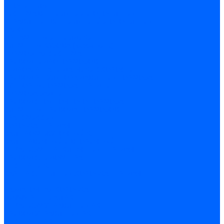
ОТОПИТЕЛЬ
СИСТЕМА ВЕНТИЛЯЦИИ И ОТОПЛЕНИЯ
УПРАВЛЕНИЕ ВЕНТИЛЯЦИЕЙ И ОТОПЛЕНИЯ
КАПОТ
ОРНАМЕНТЫ И ШИЛДИКИ
ЭЛЕМЕНТЫ КУЗОВА (кузовщина)
ТОРМОЗНАЯ СИСТЕМА
ПРИВОД ГИДРОТОРМОЗОВ
ГИДРОАГРЕГАТ И ДАТЧИКИ СКОРОСТИ
ПРИВОД РЕГУЛЯТОРА ДАВЛЕНИЯ ТОРМОЗА
СУППОРТЫ,ТОРМОЗА ПЕРЕДНИЕ
ТОРМОЗА ЗАДНИЕ
ПРИВОД СТОЯНОЧНОГО ТОРМОЗА
ЭЛЕМЕНТЫ ПРИВОДА ТОРМОЗОВ
ТРАНСМИССИЯ
КОРОБКА ПЕРЕДАЧ
ВАЛ ПРОМЕЖУТОЧНЫЙ КПП
ВАЛ ПЕРВИЧНЫЙ И ВТОРИЧНЫЙ
МЕХАНИЗМ ПЕРЕКЛЮЧЕНИЯ ПЕРЕДАЧ
ПРИВОД СПИДОМЕТРА
ШЕСТЕРНИ КПП
КАРТЕР СЦЕПЛЕНИЯ,КОРОБКА ПЕРЕДАЧ
КПП
РАЗДАТОЧНАЯ КОРОБКА
ДИФФЕРЕНЦИАЛ РК
МЕХАНИЗМ УПРАВЛЕНИЯ РК
ПРИВОД УПРАВЛЕНИЯ РК
ШЕСТЕРНИ РК