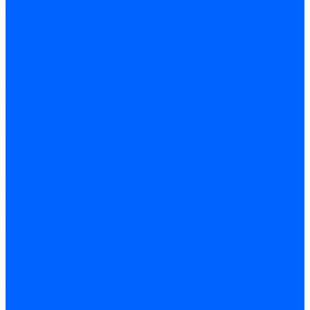
РЫЧАГИ ВЕРХНИЕ И НИЖНИЕ
ЭЛЕМЕНТЫ ПЕРЕДНЕЙ ПОДВЕСКИ
ЭЛЕКТРООБОРУДОВАНИЕ
ЖГУТЫ ПРОВОДОВ
ЖГУТЫ МОТОРНОГО ОТСЕКА
ЖГУТЫ САЛОНА И ПАНЕЛИ ПРИБОРОВ
СИСТЕМА ОСВЕЩЕНИЯ
КОРРЕКТОР ФАР
ОСВЕЩЕНИЕ САЛОНА
ПРИБОРЫ СВЕТОВЫЕ ЗАДНИЕ
ПРИБОРЫ СВЕТОВЫЕ ПЕРЕДНИЕ
ЭЛЕКТРООБОРУДОВАНИЕ ДВИГАТЕЛЯ
ВКЛЮЧАТЕЛЬ ЗАЖИГАНИЯ
ГЕНЕРАТОР С АРМАТУРОЙ
КОНТРОЛЛЕР СИСТЕМЫ УПРАВЛЕНИЯ ДВИГАТЕЛЕМ
МОДУЛЬ И СВЕЧИ ЗАЖИГАНИЯ
СТАРТЕР С АРМАТУРОЙ
БАТАРЕЯ АККУМУЛЯТОРНАЯ
ЭЛЕМЕНТЫ ЭЛЕКТРООБОРУДОВАНИЯ
ПЕРЕКЛЮЧАТЕЛИ
ПРИБОРЫ И ПОДСВЕТКА
РЕЛЕ И ПРЕДОХРАНИТЕЛИ
СИГНАЛЫ
Арматура жгутов проводов
СОЕДИНИТЕЛЬНЫЕ ФИШКИ ПРОВОДОВ
КЛИМАТИЧЕСКАЯ УСТАНОВКА,ОМЫВАТЕЛИ И
СТЕКЛООЧИСТИТЕЛИ
ОМЫВАТЕЛИ ПЕРЕДНЕГО И ЗАДНЕГО СТЕКЛА