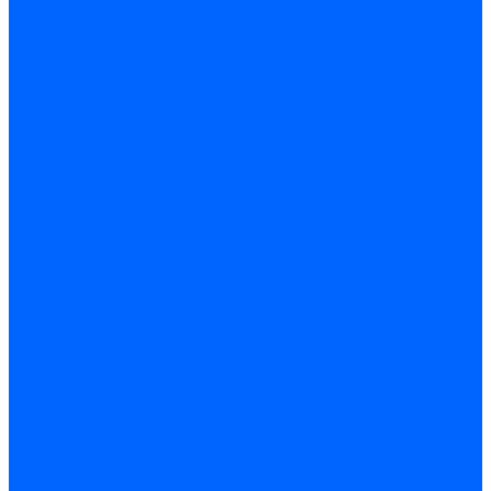
ЭКРАНЫ ДВИГАТЕЛЯ
КУЗОВ
ВНУТРЕННЯЯ ЧАСТЬ КУЗОВА
МЕХАНИЗМ УСТАНОВКИ ЗАДНИХ СИДЕНИЙ
МЕХАНИЗМ УСТАНОВКИ ПЕРЕДНИХ СИДЕНИЙ
ОБИВКА САЛОНА
ПАНЕЛЬ ПРИБОРОВ
ПОЛКА БАГАЖНИКА
ПРИНАДЛЕЖНОСТИ САЛОНА
РЕМНИ БЕЗОПАСНОСТИ
СИДЕНЬЯ ЗАДНИЕ
СИДЕНЬЯ ПЕРЕДНИЕ
ТЕРМОШУМОИЗОЛЯЦИЯ
ЯЩИК ВЕЩЕВОЙ
ОБИВКА БАГАЖНИКА
ДВЕРИ ОКНА
ДВЕРИ ЗАДНИЕ
ДВЕРИ ПЕРЕДНИЕ
ЗАМКИ И РУЧКИ ДВЕРЕЙ
ОКНА
СТЕКЛОПОДЪЕМНИКИ
ДВЕРЬ ЗАДКА
ОСНОВНЫЕ ЭЛЕМЕНТЫ КУЗОВА
БАМПЕР ЗАДНИЙ
БАМПЕР ПЕРЕДНИЙ
НАКЛАДКИ ОБЛИЦОВОЧНЫЕ ,СПОЙЛЕРЫ
ЩИТКИ
ОТОПЛЕНИЕ И ВЕНТИЛЯЦИЯ