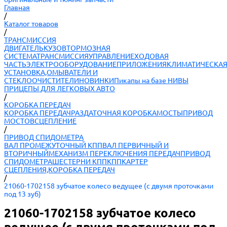
Главная
/
Каталог товаров
/
ТРАНСМИССИЯ
ДВИГАТЕЛЬ
КУЗОВ
ТОРМОЗНАЯ
СИСТЕМА
ТРАНСМИССИЯ
УПРАВЛЕНИЕ
ХОДОВАЯ
ЧАСТЬ
ЭЛЕКТРООБОРУДОВАНИЕ
ПРИЛОЖЕНИЯ
КЛИМАТИЧЕСКА
УСТАНОВКА,ОМЫВАТЕЛИ И
СТЕКЛООЧИСТИТЕЛИ
НОВИНКИ
Пикапы на базе НИВЫ
ПРИЦЕПЫ ДЛЯ ЛЕГКОВЫХ АВТО
/
КОРОБКА ПЕРЕДАЧ
КОРОБКА ПЕРЕДАЧ
РАЗДАТОЧНАЯ КОРОБКА
МОСТЫ
ПРИВОД
МОСТОВ
СЦЕПЛЕНИЕ
/
ПРИВОД СПИДОМЕТРА
ВАЛ ПРОМЕЖУТОЧНЫЙ КПП
ВАЛ ПЕРВИЧНЫЙ И
ВТОРИЧНЫЙ
МЕХАНИЗМ ПЕРЕКЛЮЧЕНИЯ ПЕРЕДАЧ
ПРИВОД
СПИДОМЕТРА
ШЕСТЕРНИ КПП
КПП
КАРТЕР
СЦЕПЛЕНИЯ,КОРОБКА ПЕРЕДАЧ
/
21060-1702158 зубчатое колесо ведущее (с двумя проточками
под 13 зуб)
21060-1702158 зубчатое колесо