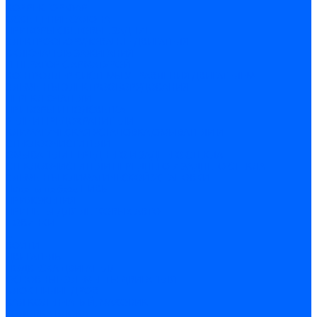
КОРРЕКТОР ФАР
ОСВЕЩЕНИЕ САЛОНА
ПРИБОРЫ СВЕТОВЫЕ ЗАДНИЕ
ЭЛЕКТРООБОРУДОВАНИЕ ДВИГАТЕЛЯ
ВКЛЮЧАТЕЛЬ ЗАЖИГАНИЯ
ГЕНЕРАТОР С АРМАТУРОЙ
КОНТРОЛЛЕР СИСТЕМЫ УПРАВЛЕНИЯ ДВИГАТЕЛЕМ
ЭЛЕМЕНТЫ ЭЛЕКТРООБОРУДОВАНИЯ
ПЕРЕКЛЮЧАТЕЛИ
ПРИБОРЫ И ПОДСВЕТКА
РЕЛЕ И ПРЕДОХРАНИТЕЛИ
КЛИМАТИЧЕСКАЯ УСТАНОВКА,ОМЫВАТЕЛИ И
СТЕКЛООЧИСТИТЕЛИ
ОМЫВАТЕЛИ ПЕРЕДНЕГО И ЗАДНЕГО СТЕКЛА
СТЕКЛООЧИСТИТЕЛИ ПЕРЕДНЕГО И ЗАДНЕГО СТЕКЛА
ЭЛЕМЕНТЫ КЛИМАТИЧЕСКОЙ УСТАНОВКИ
Пикапы на базе НИВЫ
ПРИЛОЖЕНИЯ
ПРИЦЕПЫ ДЛЯ ЛЕГКОВЫХ АВТО
НОВИНКИ
...
ВОЙТИ
ДВИГАТЕЛЬ
ПОДВЕСКА ДВИГАТЕЛЯ
ОСНОВНЫЕ ЭЛЕМЕНТЫ ДВИГАТЕЛЯ
БЛОК ЦИЛИНДРОВ
ВАЛ КОЛЕНЧАТЫЙ, МАХОВИК
ГОЛОВКА БЛОКА