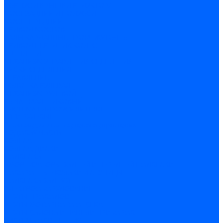
КОРПУС И КРЫШКИ РЕДУКТОРА
МОСТ ЗАДНИЙ И ПОЛУОСИ
МОСТ ПЕРЕДНИЙ
ПРИВОД МОСТОВ
ВАЛЫ КАРДАННЫЕ ПРОМЕЖУТОЧНЫЕ
ПРИВОД ПЕРЕДНИХ КОЛЕС
СЦЕПЛЕНИЕ
МЕХАНИЗМ УПРАВЛЕНИЯ СЦЕПЛЕНИЯ
ДИСКИ СЦЕПЛЕНИЯ
УПРАВЛЕНИЕ
КОЛОНКА РУЛЕВАЯ
МЕХАНИЗМ РУЛЕВОЙ
РЫЧАГ МАЯТНИКОВЫЙ
СИСТЕМА ГИДРОУСИЛИТЕЛЯ
ТЯГИ РУЛЕВЫЕ
Электроусилитель рулевого управления
ХОДОВАЯ ЧАСТЬ
КОЛЕСА
КОЛЕСА, ДИСКИ
ПОДВЕСКА
АМОРТИЗАТОРЫ ЗАДНЕЙ И ПЕРЕДНЕЙ ПОДВЕСКИ
ПОВОРОТНЫЕ КУЛАКИ И СТУПИЦЫ
ПОДВЕСКА ЗАДНЯЯ
ЭЛЕКТРООБОРУДОВАНИЕ
ЖГУТЫ ПРОВОДОВ
ЖГУТЫ МОТОРНОГО ОТСЕКА
ЖГУТЫ САЛОНА И ПАНЕЛИ ПРИБОРОВ
СИСТЕМА ОСВЕЩЕНИЯ