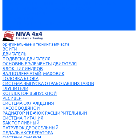
СТЕКЛООЧИСТИТЕЛИ ПЕРЕДНЕГО И ЗАДНЕГО СТЕКЛА
ЭЛЕМЕНТЫ КЛИМАТИЧЕСКОЙ УСТАНОВКИ
Пикапы на базе НИВЫ
ПРИЛОЖЕНИЯ
ПРИЦЕПЫ ДЛЯ ЛЕГКОВЫХ АВТО
НОВИНКИ
оригинальные и тюнинг запчасти
ВОЙТИ
ДВИГАТЕЛЬ
ПОДВЕСКА ДВИГАТЕЛЯ
ОСНОВНЫЕ ЭЛЕМЕНТЫ ДВИГАТЕЛЯ
БЛОК ЦИЛИНДРОВ
ВАЛ КОЛЕНЧАТЫЙ, МАХОВИК
ГОЛОВКА БЛОКА
СИСТЕМА ВЫПУСКА ОТРАБОТАВШИХ ГАЗОВ
ГЛУШИТЕЛИ
КОЛЛЕКТОР ВЫПУСКНОЙ
РЕСИВЕР
СИСТЕМА ОХЛАЖДЕНИЯ
НАСОС ВОДЯНОЙ
РАДИАТОР И БАЧОК РАСШИРИТЕЛЬНЫЙ
СИСТЕМА ПИТАНИЯ
БАК ТОПЛИВНЫЙ
ПАТРУБОК ДРОССЕЛЬНЫЙ
ПЕДАЛЬ АКСЕЛЕРАТОРА
СИСТЕМА СМАЗКИ