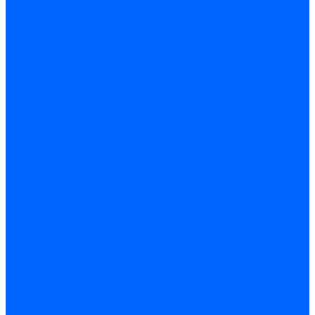
ВАЛ КОЛЕНЧАТЫЙ, МАХОВИК
ГОЛОВКА БЛОКА
СИСТЕМА ВЫПУСКА ОТРАБОТАВШИХ ГАЗОВ
ГЛУШИТЕЛИ
КОЛЛЕКТОР ВЫПУСКНОЙ
РЕСИВЕР
СИСТЕМА ОХЛАЖДЕНИЯ
НАСОС ВОДЯНОЙ
РАДИАТОР И БАЧОК РАСШИРИТЕЛЬНЫЙ
СИСТЕМА ПИТАНИЯ
БАК ТОПЛИВНЫЙ
ПАТРУБОК ДРОССЕЛЬНЫЙ
ПЕДАЛЬ АКСЕЛЕРАТОРА
СИСТЕМА СМАЗКИ
МАСЛООТДЕЛИТЕЛЬ И ФИЛЬТР МАСЛЕНЫЙ
НАСОС МАСЛЕНЫЙ
АГРЕГАТ
ЭКРАНЫ ДВИГАТЕЛЯ
КУЗОВ
ВНУТРЕННЯЯ ЧАСТЬ КУЗОВА
МЕХАНИЗМ УСТАНОВКИ ЗАДНИХ СИДЕНИЙ
МЕХАНИЗМ УСТАНОВКИ ПЕРЕДНИХ СИДЕНИЙ
ОБИВКА САЛОНА
ДВЕРИ ОКНА
ДВЕРИ ЗАДНИЕ
ДВЕРИ ПЕРЕДНИЕ
ЗАМКИ И РУЧКИ ДВЕРЕЙ
ОСНОВНЫЕ ЭЛЕМЕНТЫ КУЗОВА