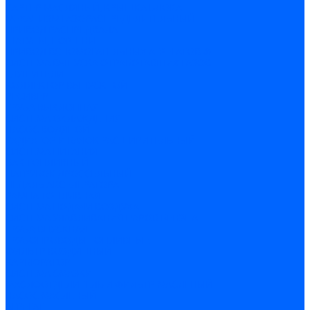
КАРТЕР МАСЛЯНЫЙ, КРЫШКА БЛОКА
МЕХАНИЗМ ГАЗОРАСПРЕДЕЛИТЕЛЬНЫЙ
ПРИВОД РАСПРЕДВАЛА
ШАТУНЫ, ПОРШНИ
ПРИВОД ВСПОМОГАТЕЛЬНЫХ АГРЕГАТОВ Ф
СИСТЕМА ВЫПУСКА ОТРАБОТАВШИХ ГАЗОВ
ГЛУШИТЕЛИ
КОЛЛЕКТОР ВЫПУСКНОЙ
РЕСИВЕР
ТРУБА ВЫХЛОПНАЯ
СИСТЕМА ОХЛАЖДЕНИЯ
НАСОС ВОДЯНОЙ
РАДИАТОР И БАЧОК РАСШИРИТЕЛЬНЫЙ
СИСТЕМА ПИТАНИЯ
БАК ТОПЛИВНЫЙ
ПАТРУБОК ДРОССЕЛЬНЫЙ
ПЕДАЛЬ АКСЕЛЕРАТОРА
РАМПА ТОПЛИВНАЯ
СИСТЕМА ПОДАЧИ ВОЗДУХА
СИСТЕМА УЛАВЛИВАНИЯ ПАРОВ БЕНЗНА
ТРУБА ВПУСКНАЯ
ТРУБОПРОВОДЫ ТОПЛИВНЫЕ
ФИЛЬТР ВОЗДУШНЫЙ
КАРБЮРАТОР
СИСТЕМА СМАЗКИ
МАСЛООТДЕЛИТЕЛЬ И ФИЛЬТР МАСЛЕНЫЙ
НАСОС МАСЛЕНЫЙ
АГРЕГАТ