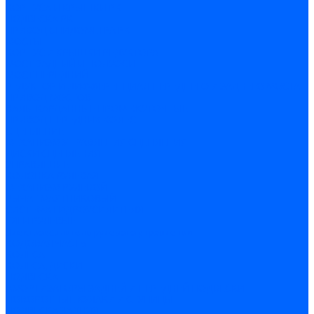
КОРПУСА И КРЫШКИ РК
ПОДВЕСКА РК
ПРИВОД СПИДОМЕТРА РК
МОСТЫ
КОРПУС И КРЫШКИ РЕДУКТОРА
МОСТ ЗАДНИЙ И ПОЛУОСИ
МОСТ ПЕРЕДНИЙ
РЕДУКТОР И ДИФФЕРЕНЦИАЛ ПЕРЕДНЕГО И ЗАДНЕГО МОСТА
ПРИВОД МОСТОВ
ВАЛЫ КАРДАННЫЕ ПРОМЕЖУТОЧНЫЕ
ПРИВОД ПЕРЕДНИХ КОЛЕС
СЦЕПЛЕНИЕ
МЕХАНИЗМ УПРАВЛЕНИЯ СЦЕПЛЕНИЯ
ДИСКИ СЦЕПЛЕНИЯ
УПРАВЛЕНИЕ
КОЛОНКА РУЛЕВАЯ
МЕХАНИЗМ РУЛЕВОЙ
РЫЧАГ МАЯТНИКОВЫЙ
СИСТЕМА ГИДРОУСИЛИТЕЛЯ
ТЯГИ РУЛЕВЫЕ
Электроусилитель рулевого управления
ХОДОВАЯ ЧАСТЬ
КОЛЕСА
КОЛЕСА, ДИСКИ
ПОДВЕСКА
АМОРТИЗАТОРЫ ЗАДНЕЙ И ПЕРЕДНЕЙ ПОДВЕСКИ
ПОВОРОТНЫЕ КУЛАКИ И СТУПИЦЫ
ПОДВЕСКА ЗАДНЯЯ