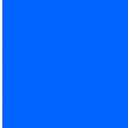
ГОЛОВКА БЛОКА
СИСТЕМА ВЫПУСКА ОТРАБОТАВШИХ ГАЗОВ
ГЛУШИТЕЛИ
КОЛЛЕКТОР ВЫПУСКНОЙ
РЕСИВЕР
СИСТЕМА ОХЛАЖДЕНИЯ
НАСОС ВОДЯНОЙ
РАДИАТОР И БАЧОК РАСШИРИТЕЛЬНЫЙ
СИСТЕМА ПИТАНИЯ
БАК ТОПЛИВНЫЙ
ПАТРУБОК ДРОССЕЛЬНЫЙ
ПЕДАЛЬ АКСЕЛЕРАТОРА
СИСТЕМА СМАЗКИ
МАСЛООТДЕЛИТЕЛЬ И ФИЛЬТР МАСЛЕНЫЙ
НАСОС МАСЛЕНЫЙ
АГРЕГАТ
ЭКРАНЫ ДВИГАТЕЛЯ
КУЗОВ
ВНУТРЕННЯЯ ЧАСТЬ КУЗОВА
МЕХАНИЗМ УСТАНОВКИ ЗАДНИХ СИДЕНИЙ
МЕХАНИЗМ УСТАНОВКИ ПЕРЕДНИХ СИДЕНИЙ
ОБИВКА САЛОНА
ДВЕРИ ОКНА
ДВЕРИ ЗАДНИЕ
ДВЕРИ ПЕРЕДНИЕ
ЗАМКИ И РУЧКИ ДВЕРЕЙ
ОСНОВНЫЕ ЭЛЕМЕНТЫ КУЗОВА
БАМПЕР ЗАДНИЙ