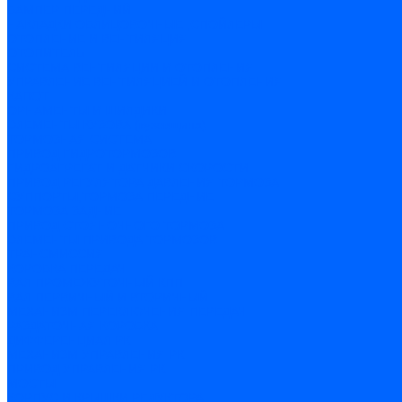
БАМПЕР ПЕРЕДНИЙ
НАКЛАДКИ ОБЛИЦОВОЧНЫЕ ,СПОЙЛЕРЫ
ОТОПЛЕНИЕ И ВЕНТИЛЯЦИЯ
ОТОПИТЕЛЬ
СИСТЕМА ВЕНТИЛЯЦИИ И ОТОПЛЕНИЯ
УПРАВЛЕНИЕ ВЕНТИЛЯЦИЕЙ И ОТОПЛЕНИЯ
КАПОТ
ОРНАМЕНТЫ И ШИЛДИКИ
ЭЛЕМЕНТЫ КУЗОВА (кузовщина)
ТОРМОЗНАЯ СИСТЕМА
ПРИВОД ГИДРОТОРМОЗОВ
ГИДРОАГРЕГАТ И ДАТЧИКИ СКОРОСТИ
ПРИВОД РЕГУЛЯТОРА ДАВЛЕНИЯ ТОРМОЗА
СУППОРТЫ,ТОРМОЗА ПЕРЕДНИЕ
ТОРМОЗА ЗАДНИЕ
ПРИВОД СТОЯНОЧНОГО ТОРМОЗА
ЭЛЕМЕНТЫ ПРИВОДА ТОРМОЗОВ
ТРАНСМИССИЯ
КОРОБКА ПЕРЕДАЧ
ВАЛ ПРОМЕЖУТОЧНЫЙ КПП
ВАЛ ПЕРВИЧНЫЙ И ВТОРИЧНЫЙ
МЕХАНИЗМ ПЕРЕКЛЮЧЕНИЯ ПЕРЕДАЧ
РАЗДАТОЧНАЯ КОРОБКА
ДИФФЕРЕНЦИАЛ РК
МЕХАНИЗМ УПРАВЛЕНИЯ РК
ПРИВОД УПРАВЛЕНИЯ РК
МОСТЫ
КОРПУС И КРЫШКИ РЕДУКТОРА