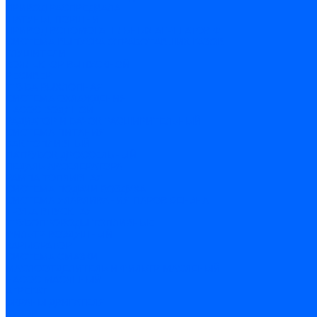
ПРИВОД РАСПРЕДВАЛА
ШАТУНЫ, ПОРШНИ
ПРИВОД ВСПОМОГАТЕЛЬНЫХ АГРЕГАТОВ Ф
СИСТЕМА ВЫПУСКА ОТРАБОТАВШИХ ГАЗОВ
ГЛУШИТЕЛИ
КОЛЛЕКТОР ВЫПУСКНОЙ
РЕСИВЕР
ТРУБА ВЫХЛОПНАЯ
СИСТЕМА ОХЛАЖДЕНИЯ
НАСОС ВОДЯНОЙ
РАДИАТОР И БАЧОК РАСШИРИТЕЛЬНЫЙ
СИСТЕМА ПИТАНИЯ
БАК ТОПЛИВНЫЙ
ПАТРУБОК ДРОССЕЛЬНЫЙ
ПЕДАЛЬ АКСЕЛЕРАТОРА
РАМПА ТОПЛИВНАЯ
СИСТЕМА ПОДАЧИ ВОЗДУХА
СИСТЕМА УЛАВЛИВАНИЯ ПАРОВ БЕНЗНА
ТРУБА ВПУСКНАЯ
ТРУБОПРОВОДЫ ТОПЛИВНЫЕ
ФИЛЬТР ВОЗДУШНЫЙ
КАРБЮРАТОР
СИСТЕМА СМАЗКИ
МАСЛООТДЕЛИТЕЛЬ И ФИЛЬТР МАСЛЕНЫЙ
НАСОС МАСЛЕНЫЙ
АГРЕГАТ
ЭКРАНЫ ДВИГАТЕЛЯ
КУЗОВ