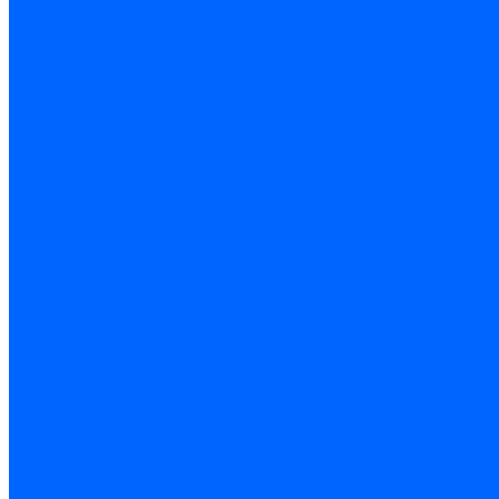
ВНУТРЕННЯЯ ЧАСТЬ КУЗОВА
МЕХАНИЗМ УСТАНОВКИ ЗАДНИХ СИДЕНИЙ
МЕХАНИЗМ УСТАНОВКИ ПЕРЕДНИХ СИДЕНИЙ
ОБИВКА САЛОНА
ПАНЕЛЬ ПРИБОРОВ
ПОЛКА БАГАЖНИКА
ПРИНАДЛЕЖНОСТИ САЛОНА
РЕМНИ БЕЗОПАСНОСТИ
СИДЕНЬЯ ЗАДНИЕ
СИДЕНЬЯ ПЕРЕДНИЕ
ТЕРМОШУМОИЗОЛЯЦИЯ
ЯЩИК ВЕЩЕВОЙ
ОБИВКА БАГАЖНИКА
ДВЕРИ ОКНА
ДВЕРИ ЗАДНИЕ
ДВЕРИ ПЕРЕДНИЕ
ЗАМКИ И РУЧКИ ДВЕРЕЙ
ОКНА
СТЕКЛОПОДЪЕМНИКИ
ДВЕРЬ ЗАДКА
ОСНОВНЫЕ ЭЛЕМЕНТЫ КУЗОВА
БАМПЕР ЗАДНИЙ
БАМПЕР ПЕРЕДНИЙ
НАКЛАДКИ ОБЛИЦОВОЧНЫЕ ,СПОЙЛЕРЫ
ЩИТКИ
ОТОПЛЕНИЕ И ВЕНТИЛЯЦИЯ
ОТОПИТЕЛЬ
СИСТЕМА ВЕНТИЛЯЦИИ И ОТОПЛЕНИЯ