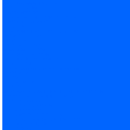
МОСТ ЗАДНИЙ И ПОЛУОСИ
МОСТ ПЕРЕДНИЙ
ПРИВОД МОСТОВ
ВАЛЫ КАРДАННЫЕ ПРОМЕЖУТОЧНЫЕ
ПРИВОД ПЕРЕДНИХ КОЛЕС
СЦЕПЛЕНИЕ
МЕХАНИЗМ УПРАВЛЕНИЯ СЦЕПЛЕНИЯ
ДИСКИ СЦЕПЛЕНИЯ
УПРАВЛЕНИЕ
КОЛОНКА РУЛЕВАЯ
МЕХАНИЗМ РУЛЕВОЙ
РЫЧАГ МАЯТНИКОВЫЙ
СИСТЕМА ГИДРОУСИЛИТЕЛЯ
ТЯГИ РУЛЕВЫЕ
Электроусилитель рулевого управления
ХОДОВАЯ ЧАСТЬ
КОЛЕСА
КОЛЕСА, ДИСКИ
ПОДВЕСКА
АМОРТИЗАТОРЫ ЗАДНЕЙ И ПЕРЕДНЕЙ ПОДВЕСКИ
ПОВОРОТНЫЕ КУЛАКИ И СТУПИЦЫ
ПОДВЕСКА ЗАДНЯЯ
ЭЛЕКТРООБОРУДОВАНИЕ
ЖГУТЫ ПРОВОДОВ
ЖГУТЫ МОТОРНОГО ОТСЕКА
ЖГУТЫ САЛОНА И ПАНЕЛИ ПРИБОРОВ
СИСТЕМА ОСВЕЩЕНИЯ
КОРРЕКТОР ФАР