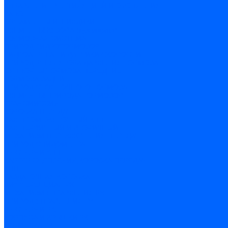
УПРАВЛЕНИЕ ВЕНТИЛЯЦИЕЙ И ОТОПЛЕНИЯ
КАПОТ
ОРНАМЕНТЫ И ШИЛДИКИ
ЭЛЕМЕНТЫ КУЗОВА (кузовщина)
ТОРМОЗНАЯ СИСТЕМА
ПРИВОД ГИДРОТОРМОЗОВ
ГИДРОАГРЕГАТ И ДАТЧИКИ СКОРОСТИ
ПРИВОД РЕГУЛЯТОРА ДАВЛЕНИЯ ТОРМОЗА
СУППОРТЫ,ТОРМОЗА ПЕРЕДНИЕ
ТОРМОЗА ЗАДНИЕ
ПРИВОД СТОЯНОЧНОГО ТОРМОЗА
ЭЛЕМЕНТЫ ПРИВОДА ТОРМОЗОВ
ТРАНСМИССИЯ
КОРОБКА ПЕРЕДАЧ
ВАЛ ПРОМЕЖУТОЧНЫЙ КПП
ВАЛ ПЕРВИЧНЫЙ И ВТОРИЧНЫЙ
МЕХАНИЗМ ПЕРЕКЛЮЧЕНИЯ ПЕРЕДАЧ
ПРИВОД СПИДОМЕТРА
ШЕСТЕРНИ КПП
КАРТЕР СЦЕПЛЕНИЯ,КОРОБКА ПЕРЕДАЧ
КПП
РАЗДАТОЧНАЯ КОРОБКА
ДИФФЕРЕНЦИАЛ РК
МЕХАНИЗМ УПРАВЛЕНИЯ РК
ПРИВОД УПРАВЛЕНИЯ РК
ШЕСТЕРНИ РК
КОРПУСА И КРЫШКИ РК
ПОДВЕСКА РК