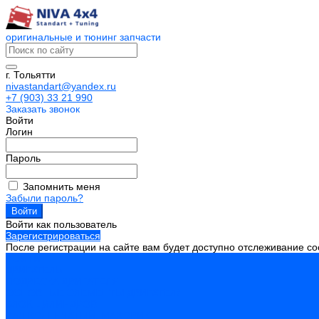
оригинальные и тюнинг запчасти
г. Тольятти
nivastandart@yandex.ru
+7 (903) 33 21 990
Заказать звонок
Войти
Логин
Пароль
Запомнить меня
Забыли пароль?
Войти как пользователь
Зарегистрироваться
После регистрации на сайте вам будет доступно отслеживание со
ВОЙТИ
ДВИГАТЕЛЬ
ПОДВЕСКА ДВИГАТЕЛЯ
ОСНОВНЫЕ ЭЛЕМЕНТЫ ДВИГАТЕЛЯ
БЛОК ЦИЛИНДРОВ
ВАЛ КОЛЕНЧАТЫЙ, МАХОВИК