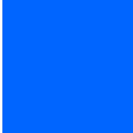
ОСВЕЩЕНИЕ САЛОНА
ПРИБОРЫ СВЕТОВЫЕ ЗАДНИЕ
ЭЛЕКТРООБОРУДОВАНИЕ ДВИГАТЕЛЯ
ВКЛЮЧАТЕЛЬ ЗАЖИГАНИЯ
ГЕНЕРАТОР С АРМАТУРОЙ
КОНТРОЛЛЕР СИСТЕМЫ УПРАВЛЕНИЯ ДВИГАТЕЛЕМ
ЭЛЕМЕНТЫ ЭЛЕКТРООБОРУДОВАНИЯ
ПЕРЕКЛЮЧАТЕЛИ
ПРИБОРЫ И ПОДСВЕТКА
РЕЛЕ И ПРЕДОХРАНИТЕЛИ
КЛИМАТИЧЕСКАЯ УСТАНОВКА,ОМЫВАТЕЛИ И СТЕКЛООЧИСТИ
ОМЫВАТЕЛИ ПЕРЕДНЕГО И ЗАДНЕГО СТЕКЛА
СТЕКЛООЧИСТИТЕЛИ ПЕРЕДНЕГО И ЗАДНЕГО СТЕКЛА
ЭЛЕМЕНТЫ КЛИМАТИЧЕСКОЙ УСТАНОВКИ
Пикапы на базе НИВЫ
ПРИЛОЖЕНИЯ
ПРИЦЕПЫ ДЛЯ ЛЕГКОВЫХ АВТО
НОВИНКИ
...
ВОЙТИ
ДВИГАТЕЛЬ
ПОДВЕСКА ДВИГАТЕЛЯ
ОСНОВНЫЕ ЭЛЕМЕНТЫ ДВИГАТЕЛЯ
БЛОК ЦИЛИНДРОВ
ВАЛ КОЛЕНЧАТЫЙ, МАХОВИК
ГОЛОВКА БЛОКА
КАРТЕР МАСЛЯНЫЙ, КРЫШКА БЛОКА
МЕХАНИЗМ ГАЗОРАСПРЕДЕЛИТЕЛЬНЫЙ